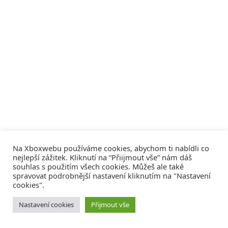
Na Xboxwebu používáme cookies, abychom ti nabídli co
nejlepší zážitek. Kliknutí na “Přiijmout vše” nám dáš
souhlas s použitím všech cookies. Můžeš ale také
spravovat podrobnější nastavení kliknutím na "Nastavení
cookies".
© 2008 - 2026
COMM4U S. R. O.
, VŠECHNA PRÁVA VYHRAZENA
Nastavení cookies
Přijmout vše
Tvorba webů a sociální služby
Reklama – Inzerce –
Xboxweb
Xbox One – Seznamte se!