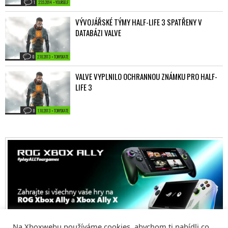
1
23.5.2014 • YOURSELF
VÝVOJÁŘSKÉ TÝMY HALF-LIFE 3 SPATŘENY V
DATABÁZI VALVE
0
2.10.2013 • TONYSKATE
VALVE VYPLNILO OCHRANNOU ZNÁMKU PRO HALF-
LIFE 3
0
1.10.2013 • TONYSKATE
Na Xboxwebu používáme cookies, abychom ti nabídli co