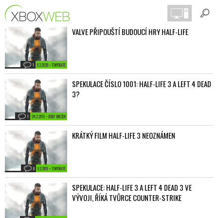
VALVE PŘIPOUŠTÍ BUDOUCÍ HRY HALF-LIFE
1
5.3.2020 • TONYSKATE
SPEKULACE ČÍSLO 1001: HALF-LIFE 3 A LEFT 4 DEAD
3?
1
24.2.2016 • JOSEF BROŽEK
KRÁTKÝ FILM HALF-LIFE 3 NEOZNÁMEN
0
9.2.2015 • TONYSKATE
SPEKULACE: HALF-LIFE 3 A LEFT 4 DEAD 3 VE
VÝVOJI, ŘÍKÁ TVŮRCE COUNTER-STRIKE