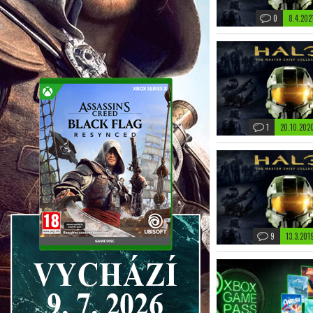
0
8.4.202
1
20.10.202
9
13.3.20