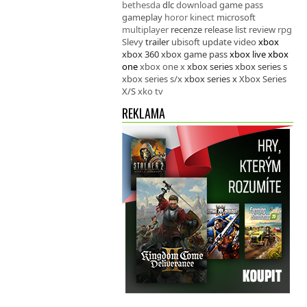
bethesda
dlc
download
game pass
gameplay
horor
kinect
microsoft
multiplayer
recenze
release list
review
rpg
Slevy
trailer
ubisoft
update
video
xbox
xbox 360
xbox game pass
xbox live
xbox
one
xbox one x
xbox series
xbox series s
xbox series s/x
xbox series x
Xbox Series
X/S
xko tv
REKLAMA