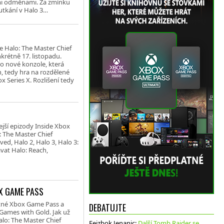
mi odměnami. Za zmínku
 utkání v Halo 3…
e Halo: The Master Chief
nkrétně 17. listopadu.
o nové konzole, která
n, tedy hra na rozdělené
x Series X. Rozlišení tedy
ejší epizody Inside Xbox
: The Master Chief
ed, Halo 2, Halo 3, Halo 3:
vat Halo: Reach,
X GAME PASS
atné Xbox Game Pass a
DEBATUJTE
Games with Gold. Jak už
alo: The Master Chief
Fejzbok Jenanic
:
Další Tomb Raider se