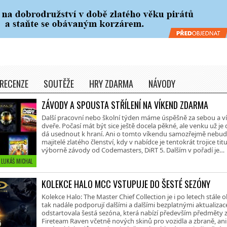
RECENZE
SOUTĚŽE
HRY ZDARMA
NÁVODY
ZÁVODY A SPOUSTA STŘÍLENÍ NA VÍKEND ZDARMA
Další pracovní nebo školní týden máme úspěšně za sebou a v
dveře. Počasí mát být sice ještě docela pěkné, ale venku už je 
dá usednout k hraní. Ani o tomto víkendu samozřejmě nebud
majitelé zlatého členství, kdy v nabídce je tentokrát trojice tit
výborně závody od Codemasters, DiRT 5. Dalším v pořadí je…
• LUKÁŠ MICHAL
KOLEKCE HALO MCC VSTUPUJE DO ŠESTÉ SEZÓNY
Kolekce Halo: The Master Chief Collection je i po letech stále o
tak nadále podporují dalšími a dalšími bezplatnými aktualiza
odstartovala šestá sezóna, která nabízí především předměty 
Fireteam Raven včetně nových skinů pro vozidla a zbraně, a