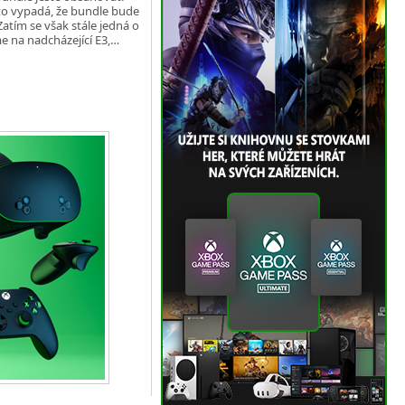
o vypadá, že bundle bude
Zatím se však stále jedná o
me na nadcházející E3,…