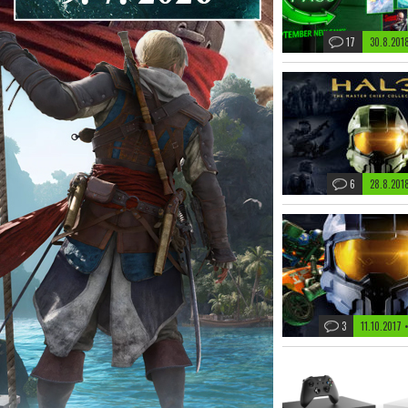
17
30.8.201
6
28.8.201
3
11.10.2017