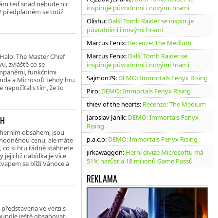
 vám teď snad nebude nic
inspiruje původními i novými hrami
 V předplatném se totiž
Olishu
:
Další Tomb Raider se inspiruje
původními i novými hrami
Marcus Fenix
:
Recenze: The Medium
Marcus Fenix
:
Další Tomb Raider se
 Halo: The Master Chief
u, zvláště co se
inspiruje původními i novými hrami
ampaněmi, funkčními
Sajmon79
:
DEMO: Immortals Fenyx Rising
randa a Microsoft tehdy hru
nepočítal s tím, že to
Piro
:
DEMO: Immortals Fenyx Rising
thiev of the hearts
:
Recenze: The Medium
Jaroslav Janík
:
DEMO: Immortals Fenyx
CH
Rising
 herním obsahem, jsou
p.a.c.o
:
DEMO: Immortals Fenyx Rising
výhodněnou cenu, ale máte
 co si hru řádně stáhnete
jirkawaggon
:
Herní divize Microsoftu má
 jejichž nabídka je více
51% narůst a 18 milionů Game Passů
 kvapem se blíží Vánoce a
REKLAMA
 představena ve verzi s
undle ještě obsahovat.