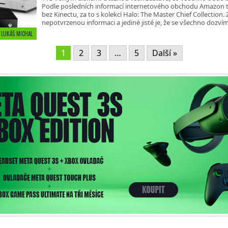
Podle posledních informací internetového obchodu Amazon t
bez Kinectu, za to s kolekcí Halo: The Master Chief Collection. 
nepotvrzenou informaci a jediné jisté je, že se všechno dozví
• LUKÁŠ MICHAL
1
2
3
…
5
Další »