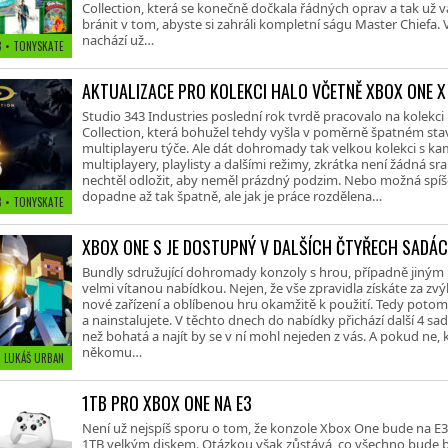
Collection, která se konečně dočkala řádných oprav a tak už
bránit v tom, abyste si zahráli kompletní ságu Master Chiefa.
nachází už…
8 • TONYSKATE
AKTUALIZACE PRO KOLEKCI HALO VČETNĚ XBOX ONE X
Studio 343 Industries poslední rok tvrdě pracovalo na kolekci
Collection, která bohužel tehdy vyšla v poměrně špatném stav
multiplayeru týče. Ale dát dohromady tak velkou kolekci s k
multiplayery, playlisty a dalšími režimy, zkrátka není žádná s
nechtěl odložit, aby neměl prázdný podzim. Nebo možná spíše 
dopadne až tak špatně, ale jak je práce rozdělena…
8 • TONYSKATE
XBOX ONE S JE DOSTUPNÝ V DALŠÍCH ČTYŘECH SADÁ
Bundly sdružující dohromady konzoly s hrou, případně jiným
velmi vítanou nabídkou. Nejen, že vše zpravidla získáte za z
nové zařízení a oblíbenou hru okamžitě k použití. Tedy potom,
a nainstalujete. V těchto dnech do nabídky přichází další 4 sady
než bohatá a najít by se v ní mohl nejeden z vás. A pokud ne,
někomu…
 • LUKÁŠ URBAN
1TB PRO XBOX ONE NA E3
Není už nejspíš sporu o tom, že konzole Xbox One bude na E3
1TB velkým diskem. Otázkou však zůstává, co všechno bude b