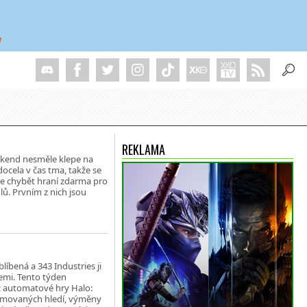
REKLAMA
íkend nesměle klepe na
docela v čas tma, takže se
e chybět hraní zdarma pro
ulů. Prvním z nich jsou
blíbená a 343 Industries ji
cemi. Tento týden
z automatové hry Halo:
nimovaných hledí, výměny