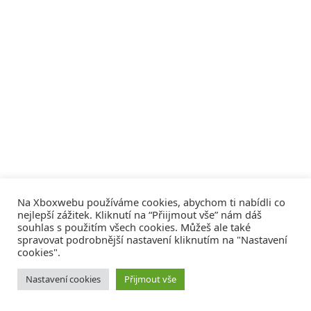
Na Xboxwebu používáme cookies, abychom ti nabídli co
nejlepší zážitek. Kliknutí na “Přiijmout vše” nám dáš
souhlas s použitím všech cookies. Můžeš ale také
spravovat podrobnější nastavení kliknutím na "Nastavení
cookies".
© 2008 - 2026
COMM4U S. R. O.
, VŠECHNA PRÁVA VYHRAZENA
Nastavení cookies
Přijmout vše
Tvorba webů a sociální služby
Reklama – Inzerce –
Xboxweb
Xbox One – Seznamte se!