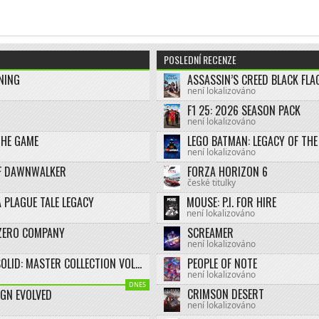
POSLEDNÍ RECENZE
NING
není lokalizováno
F1 25: 2026 SEASON PACK
není lokalizováno
THE GAME
není lokalizováno
F DAWNWALKER
FORZA HORIZON 6
české titulky
 PLAGUE TALE LEGACY
MOUSE: P.I. FOR HIRE
není lokalizováno
ZERO COMPANY
SCREAMER
není lokalizováno
METAL GEAR SOLID: MASTER COLLECTION VOL.2
PEOPLE OF NOTE
není lokalizováno
DNES
CRIMSON DESERT
IGN EVOLVED
není lokalizováno