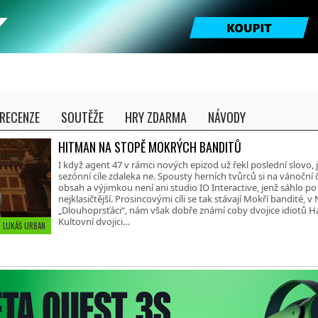
RECENZE
SOUTĚŽE
HRY ZDARMA
NÁVODY
HITMAN NA STOPĚ MOKRÝCH BANDITŮ
I když agent 47 v rámci nových epizod už řekl poslední slovo, 
sezónní cíle zdaleka ne. Spousty herních tvůrců si na vánoční 
obsah a výjimkou není ani studio IO Interactive, jenž sáhlo po 
nejklasičtější. Prosincovými cíli se tak stávají Mokří bandité, 
„Dlouhoprsťáci“, nám však dobře známí coby dvojice idiotů H
Kultovní dvojici…
 • LUKÁŠ URBAN