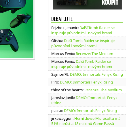
DEBATUJTE
Fejzbok Jenanic
:
Další Tomb Raider se
inspiruje původními i novými hrami
Olishu
:
Další Tomb Raider se inspiruje
původními i novými hrami
Marcus Fenix
:
Recenze: The Medium
Marcus Fenix
:
Další Tomb Raider se
inspiruje původními i novými hrami
Sajmon79
:
DEMO: Immortals Fenyx Rising
Piro
:
DEMO: Immortals Fenyx Rising
thiev of the hearts
:
Recenze: The Medium
Jaroslav Janík
:
DEMO: Immortals Fenyx
Rising
p.a.c.o
:
DEMO: Immortals Fenyx Rising
jirkawaggon
:
Herní divize Microsoftu má
51% narůst a 18 milionů Game Passů