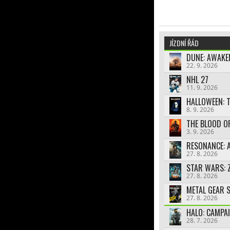
JÍZDNÍ ŘÁD
DUNE: AWAKE
22. 9. 2026
NHL 27
11. 9. 2026
HALLOWEEN: 
8. 9. 2026
THE BLOOD O
3. 9. 2026
RESONANCE: A
27. 8. 2026
STAR WARS: 
27. 8. 2026
27. 8. 2026
HALO: CAMPA
28. 7. 2026