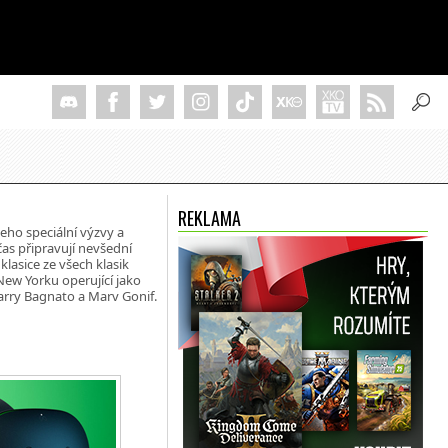
REKLAMA
jeho speciální výzvy a
čas připravují nevšední
klasice ze všech klasik
v New Yorku operující jako
arry Bagnato a Marv Gonif.