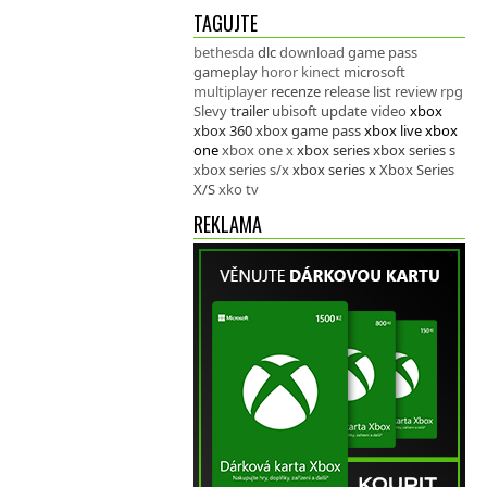
TAGUJTE
bethesda
dlc
download
game pass
gameplay
horor
kinect
microsoft
multiplayer
recenze
release list
review
rpg
Slevy
trailer
ubisoft
update
video
xbox
xbox 360
xbox game pass
xbox live
xbox
one
xbox one x
xbox series
xbox series s
xbox series s/x
xbox series x
Xbox Series
X/S
xko tv
REKLAMA