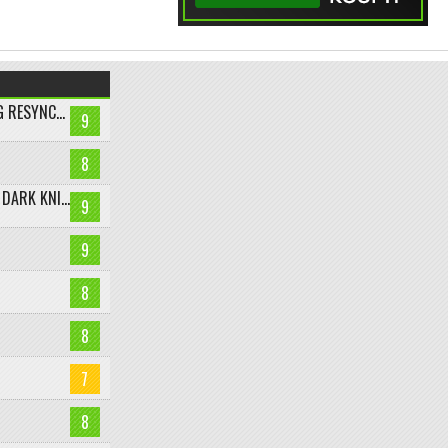
ASSASSIN’S CREED BLACK FLAG RESYNCED
9
8
LEGO BATMAN: LEGACY OF THE DARK KNIGHT
9
9
8
8
7
8