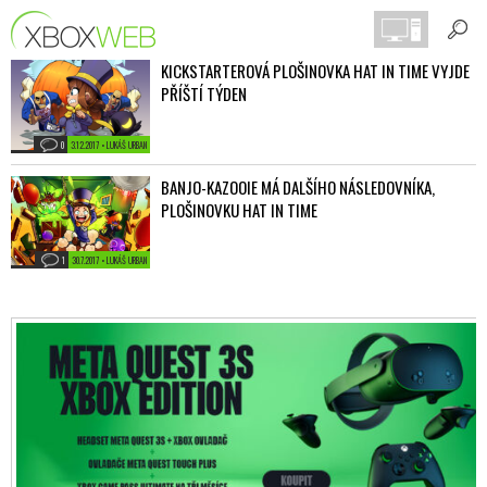
KICKSTARTEROVÁ PLOŠINOVKA HAT IN TIME VYJDE
PŘÍŠTÍ TÝDEN
0
3.12.2017 • LUKÁŠ URBAN
BANJO-KAZOOIE MÁ DALŠÍHO NÁSLEDOVNÍKA,
PLOŠINOVKU HAT IN TIME
1
30.7.2017 • LUKÁŠ URBAN