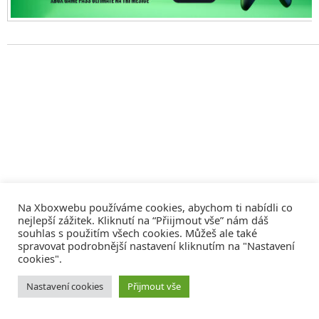
Na Xboxwebu používáme cookies, abychom ti nabídli co
nejlepší zážitek. Kliknutí na “Přiijmout vše” nám dáš
souhlas s použitím všech cookies. Můžeš ale také
spravovat podrobnější nastavení kliknutím na "Nastavení
cookies".
© 2008 - 2026
COMM4U S. R. O.
, VŠECHNA PRÁVA VYHRAZENA
Nastavení cookies
Přijmout vše
Tvorba webů a sociální služby
Reklama – Inzerce –
Xboxweb
Xbox One – Seznamte se!