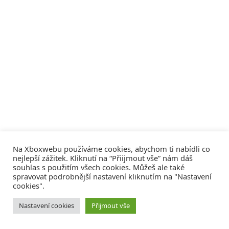
Na Xboxwebu používáme cookies, abychom ti nabídli co
nejlepší zážitek. Kliknutí na “Přiijmout vše” nám dáš
souhlas s použitím všech cookies. Můžeš ale také
spravovat podrobnější nastavení kliknutím na "Nastavení
cookies".
© 2008 - 2026
COMM4U S. R. O.
, VŠECHNA PRÁVA VYHRAZENA
Nastavení cookies
Přijmout vše
Tvorba webů a sociální služby
Reklama – Inzerce –
Xboxweb
Xbox One – Seznamte se!