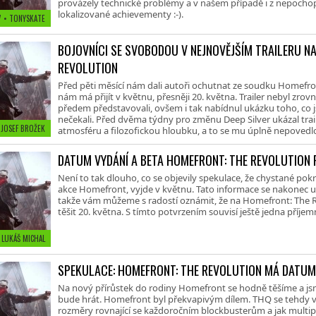
provázely technické problémy a v našem případě i z nepoch
lokalizované achievementy :-).
7 • TONYSKATE
BOJOVNÍCI SE SVOBODOU V NEJNOVĚJŠÍM TRAILERU N
REVOLUTION
Před pěti měsící nám dali autoři ochutnat ze soudku Homefron
nám má přijít v květnu, přesněji 20. května. Trailer nebyl zrovn
předem představovali, ovšem i tak nabídnul ukázku toho, co 
nečekali. Před dvěma týdny pro změnu Deep Silver ukázal traile
• JOSEF BROŽEK
atmosféru a filozofickou hloubku, a to se mu úplně nepovedl
DATUM VYDÁNÍ A BETA HOMEFRONT: THE REVOLUTION
Není to tak dlouho, co se objevily spekulace, že chystané po
akce Homefront, vyjde v květnu. Tato informace se nakonec u
takže vám můžeme s radostí oznámit, že na Homefront: The
těšit 20. května. S tímto potvrzením souvisí ještě jedna příjem
• LUKÁŠ MICHAL
SPEKULACE: HOMEFRONT: THE REVOLUTION MÁ DATUM
Na nový přírůstek do rodiny Homefront se hodně těšíme a jsm
bude hrát. Homefront byl překvapivým dílem. THQ se tehdy vy
rozměry rovnající se každoročním blockbusterům a jak multipl