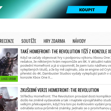
RECENZE
SOUTĚŽE
HRY ZDARMA
NÁVODY
TAKÉ HOMEFRONT: THE REVOLUTION TĚŽÍ Z KONZOLE X
Když se začaly objevovat hry s podporou výkonu Xboxu One X,
redakce, že některým hrám nepomůže ani 8K. V aktuální nabíd
poslední Homefront a já si vzpomněl, že jsem tuto nádheru v
vylepšených titulů, a že by mě zajímalo, zda se engine od Cr
přenést do 4K. Dambuster Studios vydaly vylepšující patch v 
konzole Xbox One X…
 • LUKÁŠ URBAN
ZKUŠEBNÍ VERZE HOMEFRONT: THE REVOLUTION
Střílečku Homefront: The Revolution provázel dosti komplik
došlo ke změně vydavatele a tak i majitele vývojářského stud
velkým překvapením, když hra loni po květnovém vydání propa
odnášela sotva průměrné známky. Jednalo se o promrhanou pří