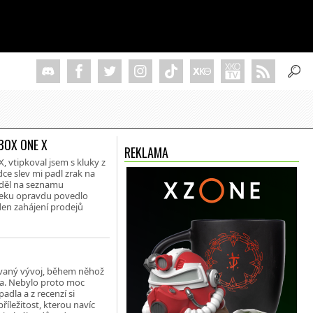
BOX ONE X
REKLAMA
 vtipkoval jsem s kluky z
ce slev mi padl zrak na
iděl na seznamu
yteku opravdu povedlo
den zahájení prodejů
ovaný vývoj, během něhož
ia. Nebylo proto moc
dla a z recenzí si
ležitost, kterou navíc