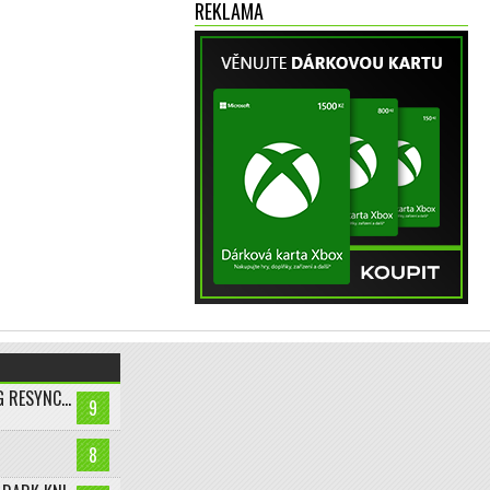
REKLAMA
ASSASSIN’S CREED BLACK FLAG RESYNCED
9
8