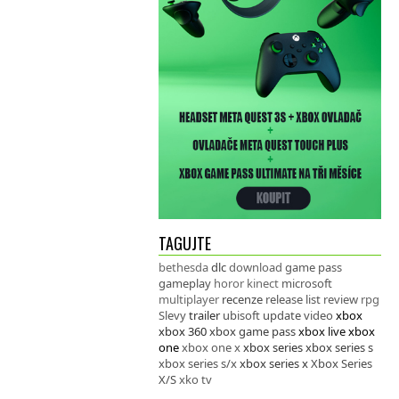
TAGUJTE
bethesda
dlc
download
game pass
gameplay
horor
kinect
microsoft
multiplayer
recenze
release list
review
rpg
Slevy
trailer
ubisoft
update
video
xbox
xbox 360
xbox game pass
xbox live
xbox
one
xbox one x
xbox series
xbox series s
xbox series s/x
xbox series x
Xbox Series
X/S
xko tv