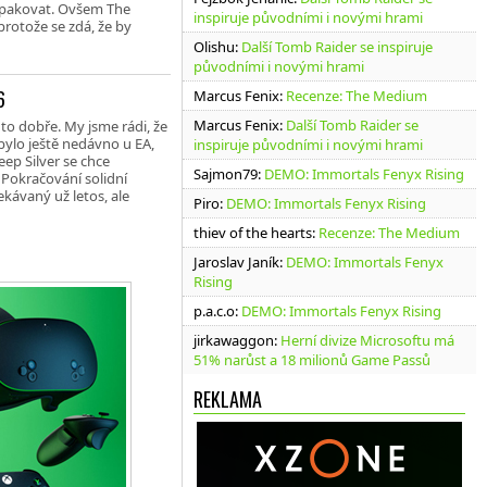
zopakovat. Ovšem The
inspiruje původními i novými hrami
 protože se zdá, že by
Olishu
:
Další Tomb Raider se inspiruje
původními i novými hrami
6
Marcus Fenix
:
Recenze: The Medium
Marcus Fenix
:
Další Tomb Raider se
to dobře. My jsme rádi, že
bylo ještě nedávno u EA,
inspiruje původními i novými hrami
ep Silver se chce
Sajmon79
:
DEMO: Immortals Fenyx Rising
 Pokračování solidní
ekávaný už letos, ale
Piro
:
DEMO: Immortals Fenyx Rising
thiev of the hearts
:
Recenze: The Medium
Jaroslav Janík
:
DEMO: Immortals Fenyx
Rising
p.a.c.o
:
DEMO: Immortals Fenyx Rising
jirkawaggon
:
Herní divize Microsoftu má
51% narůst a 18 milionů Game Passů
REKLAMA