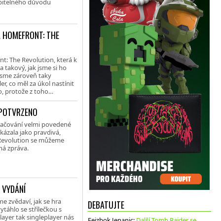
opitelného důvodu
A HOMEFRONT: THE
t: The Revolution, která k
a takový, jak jsme si ho
jsme zároveň taky
r, co měl za úkol nastínit
o, protože z toho…
 POTVRZENO
kračování velmi povedené
kázala jako pravdivá,
 Revolution se můžeme
ná zpráva.
 VYDÁNÍ
e zvědaví, jak se hra
DEBATUJTE
táhlo se střílečkou s
ayer tak singleplayer nás
Fejzbok Jenanic
:
Další Tomb Raider se