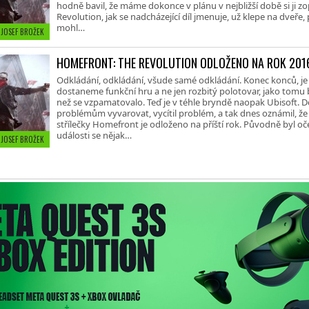
hodně bavil, že máme dokonce v plánu v nejbližší době si ji 
Revolution, jak se nadcházející díl jmenuje, už klepe na dveře,
mohl…
• JOSEF BROŽEK
HOMEFRONT: THE REVOLUTION ODLOŽENO NA ROK 201
Odkládání, odkládání, všude samé odkládání. Konec konců, je 
dostaneme funkční hru a ne jen rozbitý polotovar, jako tomu 
než se vzpamatovalo. Teď je v téhle bryndě naopak Ubisoft. De
problémům vyvarovat, vycítil problém, a tak dnes oznámil, že
střílečky Homefront je odloženo na příští rok. Původně byl oč
události se nějak…
• JOSEF BROŽEK