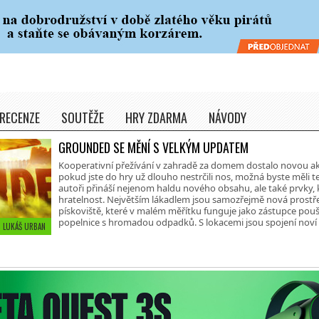
RECENZE
SOUTĚŽE
HRY ZDARMA
NÁVODY
GROUNDED SE MĚNÍ S VELKÝM UPDATEM
Kooperativní přežívání v zahradě za domem dostalo novou akt
pokud jste do hry už dlouho nestrčili nos, možná byste měli t
autoři přináší nejenom haldu nového obsahu, ale také prvky, 
hratelnost. Největším lákadlem jsou samozřejmě nová prostřed
pískoviště, které v malém měřítku funguje jako zástupce pouš
popelnice s hromadou odpadků. S lokacemi jsou spojení noví
 • LUKÁŠ URBAN