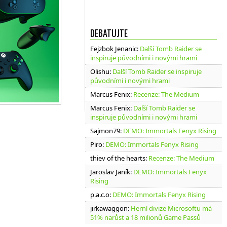
DEBATUJTE
Fejzbok Jenanic
:
Další Tomb Raider se
inspiruje původními i novými hrami
Olishu
:
Další Tomb Raider se inspiruje
původními i novými hrami
Marcus Fenix
:
Recenze: The Medium
Marcus Fenix
:
Další Tomb Raider se
inspiruje původními i novými hrami
Sajmon79
:
DEMO: Immortals Fenyx Rising
Piro
:
DEMO: Immortals Fenyx Rising
thiev of the hearts
:
Recenze: The Medium
Jaroslav Janík
:
DEMO: Immortals Fenyx
Rising
p.a.c.o
:
DEMO: Immortals Fenyx Rising
jirkawaggon
:
Herní divize Microsoftu má
51% narůst a 18 milionů Game Passů