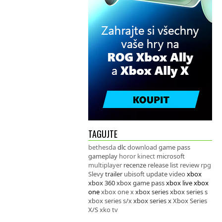
TAGUJTE
bethesda
dlc
download
game pass
gameplay
horor
kinect
microsoft
multiplayer
recenze
release list
review
rpg
Slevy
trailer
ubisoft
update
video
xbox
xbox 360
xbox game pass
xbox live
xbox
one
xbox one x
xbox series
xbox series s
xbox series s/x
xbox series x
Xbox Series
X/S
xko tv