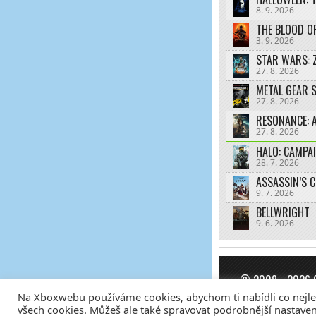
8. 9. 2026
THE BLOOD O
3. 9. 2026
STAR WARS: 
27. 8. 2026
27. 8. 2026
RESONANCE: A
27. 8. 2026
HALO: CAMPA
28. 7. 2026
ASSASSIN’S 
9. 7. 2026
BELLWRIGHT
9. 6. 2026
© 2008 - 2026
Na Xboxwebu používáme cookies, abychom ti nabídli co nejlepš
Tvorba webů a s
všech cookies. Můžeš ale také spravovat podrobnější nastaven