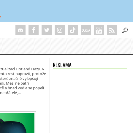
REKLAMA
ualizaci Hot and Hazy. A
ento rest napravit, protože
které značně vylepšují
í. Mezi ně patří
tě a hned vedle se popelí
 nepřátelé,…