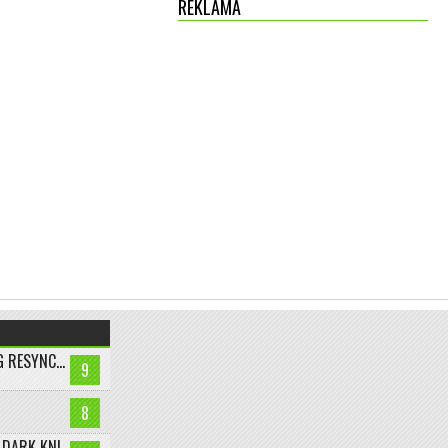
REKLAMA
ASSASSIN’S CREED BLACK FLAG RESYNCED
9
8
LEGO BATMAN: LEGACY OF THE DARK KNIGHT