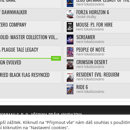
není lokalizováno
F DAWNWALKER
FORZA HORIZON 6
české titulky
ZERO COMPANY
MOUSE: P.I. FOR HIRE
není lokalizováno
METAL GEAR SOLID: MASTER COLLECTION VOL.2
SCREAMER
není lokalizováno
 PLAGUE TALE LEGACY
PEOPLE OF NOTE
není lokalizováno
DNES
CRIMSON DESERT
IGN EVOLVED
není lokalizováno
RESIDENT EVIL: REQUIEM
CREED BLACK FLAG RESYNCED
není lokalizováno
RIDE 6
není lokalizováno
COMM4U S. R. O.
, VŠECHNA PRÁVA VYHRAZENA
í zážitek. Kliknutí na “Přiijmout vše” nám dáš souhlas s použití
ociální služby
Reklama – Inzerce – Xboxweb
Xbox One – Se
í kliknutím na "Nastavení cookies".