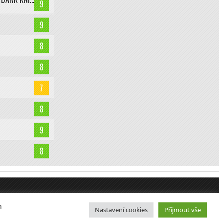
9
9
8
8
7
8
9
8
m
Nastavení cookies
Přijmout vše
znamte se!