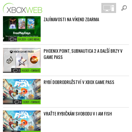
ZAJÍMAVOSTI NA VÍKEND ZDARMA
0
18.4.2024 • LUKÁŠ MICHAL
PHOENIX POINT, SUBNAUTICA 2 A DALŠÍ BRZY V
GAME PASS
2
14.9.2021 • TONYSKATE
RYBÍ DOBRODRUŽSTVÍ V XBOX GAME PASS
0
1.9.2021 • TONYSKATE
VRAŤTE RYBIČKÁM SVOBODU V I AM FISH