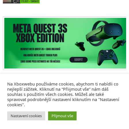
1
27.5.2021 • TONYSKATE
Na Xboxwebu používáme cookies, abychom ti nabídli co
nejlepší zážitek. Kliknutí na “Přiijmout vše” nám dáš
souhlas s použitím všech cookies. Můžeš ale také
spravovat podrobnější nastavení kliknutím na "Nastavení
cookies".
© 2008 - 2026
COMM4U S. R. O.
, VŠECHNA PRÁVA VYHRAZENA
Nastavení cookies
Přijmout vše
Tvorba webů a sociální služby
Reklama – Inzerce –
Xboxweb
Xbox One – Seznamte se!