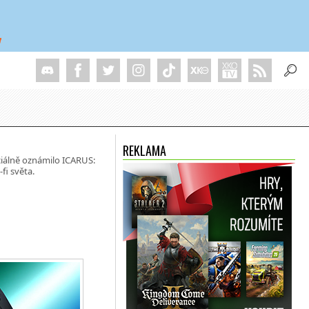
REKLAMA
ciálně oznámilo ICARUS:
fi světa.