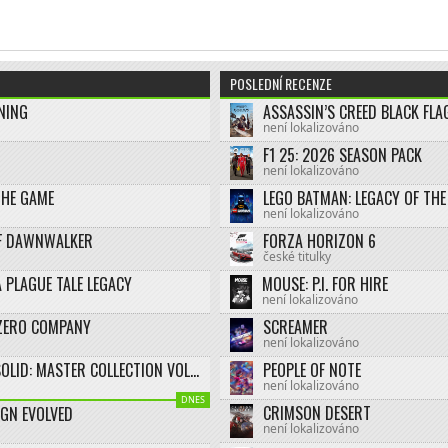
POSLEDNÍ RECENZE
NING
není lokalizováno
F1 25: 2026 SEASON PACK
není lokalizováno
THE GAME
není lokalizováno
F DAWNWALKER
FORZA HORIZON 6
české titulky
 PLAGUE TALE LEGACY
MOUSE: P.I. FOR HIRE
není lokalizováno
ZERO COMPANY
SCREAMER
není lokalizováno
METAL GEAR SOLID: MASTER COLLECTION VOL.2
PEOPLE OF NOTE
není lokalizováno
DNES
CRIMSON DESERT
IGN EVOLVED
není lokalizováno