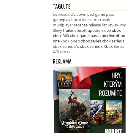
TAGUJTE
bethesda
dlc
download
game pass
gameplay
horor
kinect
microsoft
multiplayer
recenze
release list
review
rpg
Slevy
trailer
ubisoft
update
video
xbox
xbox 360
xbox game pass
xbox live
xbox
one
xbox one x
xbox series
xbox series s
xbox series s/x
xbox series x
Xbox Series
X/S
xko tv
REKLAMA