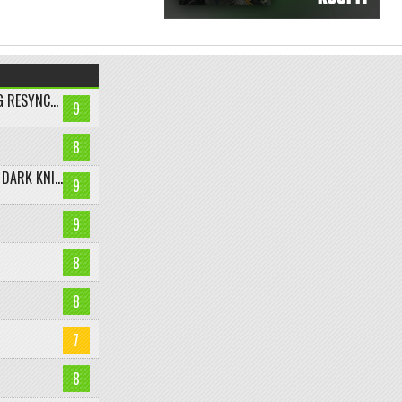
ASSASSIN’S CREED BLACK FLAG RESYNCED
9
8
LEGO BATMAN: LEGACY OF THE DARK KNIGHT
9
9
8
8
7
8