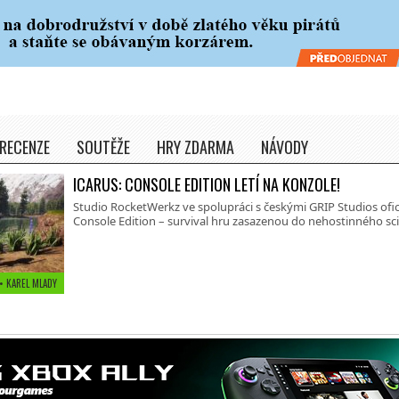
RECENZE
SOUTĚŽE
HRY ZDARMA
NÁVODY
ICARUS: CONSOLE EDITION LETÍ NA KONZOLE!
Studio RocketWerkz ve spolupráci s českými GRIP Studios ofi
Console Edition – survival hru zasazenou do nehostinného sci-
 • KAREL MLADY