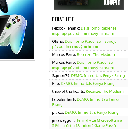
DEBATUJTE
Fejzbok Jenanic
:
Další Tomb Raider se
inspiruje původními i novými hrami
Olishu
:
Další Tomb Raider se inspiruje
původními i novými hrami
Marcus Fenix
:
Recenze: The Medium
Marcus Fenix
:
Další Tomb Raider se
inspiruje původními i novými hrami
Sajmon79
:
DEMO: Immortals Fenyx Rising
Piro
:
DEMO: Immortals Fenyx Rising
thiev of the hearts
:
Recenze: The Medium
Jaroslav Janík
:
DEMO: Immortals Fenyx
Rising
p.a.c.o
:
DEMO: Immortals Fenyx Rising
jirkawaggon
:
Herní divize Microsoftu má
51% narůst a 18 milionů Game Passů