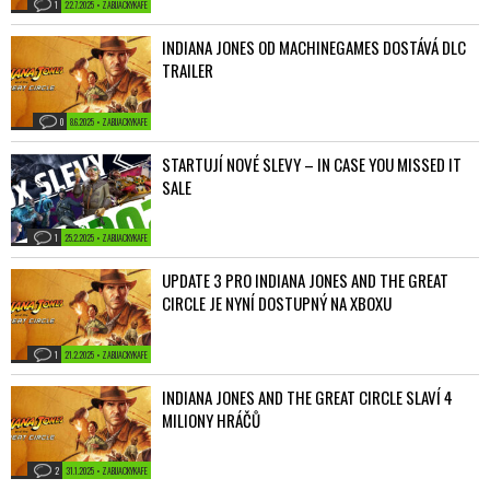
1
22.7.2025 • ZABIJACKYKAFE
INDIANA JONES OD MACHINEGAMES DOSTÁVÁ DLC
TRAILER
0
8.6.2025 • ZABIJACKYKAFE
STARTUJÍ NOVÉ SLEVY – IN CASE YOU MISSED IT
SALE
1
25.2.2025 • ZABIJACKYKAFE
UPDATE 3 PRO INDIANA JONES AND THE GREAT
CIRCLE JE NYNÍ DOSTUPNÝ NA XBOXU
1
21.2.2025 • ZABIJACKYKAFE
INDIANA JONES AND THE GREAT CIRCLE SLAVÍ 4
MILIONY HRÁČŮ
2
31.1.2025 • ZABIJACKYKAFE