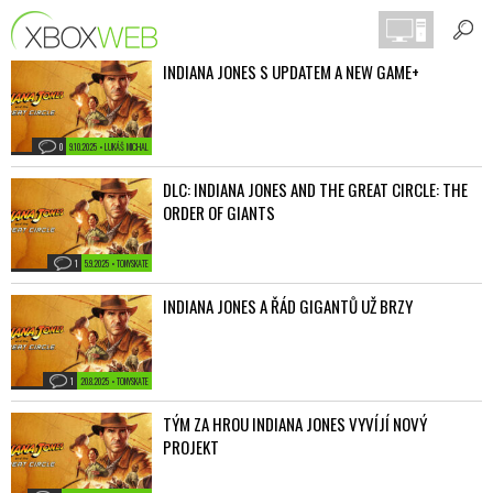
INDIANA JONES S UPDATEM A NEW GAME+
0
9.10.2025 • LUKÁŠ MICHAL
DLC: INDIANA JONES AND THE GREAT CIRCLE: THE
ORDER OF GIANTS
1
5.9.2025 • TONYSKATE
INDIANA JONES A ŘÁD GIGANTŮ UŽ BRZY
1
20.8.2025 • TONYSKATE
TÝM ZA HROU INDIANA JONES VYVÍJÍ NOVÝ
PROJEKT