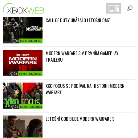
CALL OF DUTY UKÁZALO LETOŠNÍ DMZ
0
8.6.2026 • LUKÁŠ MICHAL
MODERN WARFARE 3 V PRVNÍM GAMEPLAY
TRAILERU
6
18.8.2023 • LUKÁŠ MICHAL
XKO FOCUS SE PODÍVAL NA HISTORII MODERN
WARFARE
0
10.8.2023 • LUKÁŠ URBAN
LETOŠNÍ COD BUDE MODERN WARFARE 3