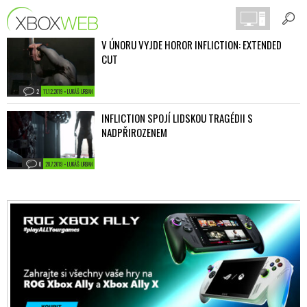
V ÚNORU VYJDE HOROR INFLICTION: EXTENDED
CUT
2
11.12.2019 • LUKÁŠ URBAN
INFLICTION SPOJÍ LIDSKOU TRAGÉDII S
NADPŘIROZENEM
0
28.7.2019 • LUKÁŠ URBAN