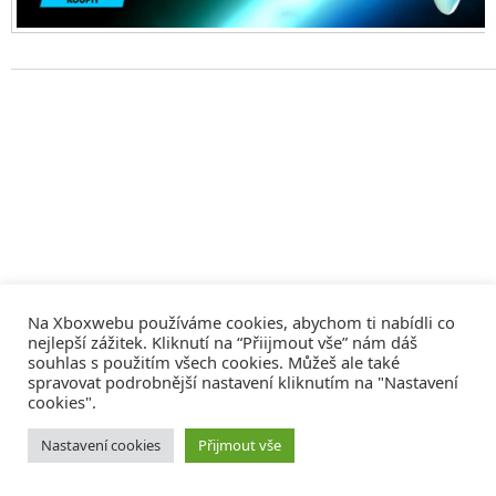
Na Xboxwebu používáme cookies, abychom ti nabídli co
nejlepší zážitek. Kliknutí na “Přiijmout vše” nám dáš
souhlas s použitím všech cookies. Můžeš ale také
spravovat podrobnější nastavení kliknutím na "Nastavení
cookies".
© 2008 - 2026
COMM4U S. R. O.
, VŠECHNA PRÁVA VYHRAZENA
Nastavení cookies
Přijmout vše
Tvorba webů a sociální služby
Reklama – Inzerce –
Xboxweb
Xbox One – Seznamte se!