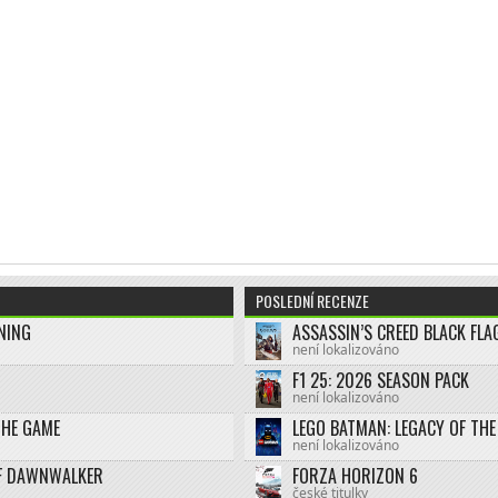
POSLEDNÍ RECENZE
NING
není lokalizováno
F1 25: 2026 SEASON PACK
není lokalizováno
THE GAME
není lokalizováno
F DAWNWALKER
FORZA HORIZON 6
české titulky