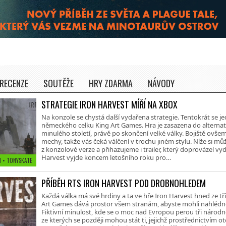
RECENZE
SOUTĚŽE
HRY ZDARMA
NÁVODY
STRATEGIE IRON HARVEST MÍŘÍ NA XBOX
Na konzole se chystá další vydařena strategie. Tentokrát se j
německého celku King Art Games. Hra je zasazena do alternativn
minulého století, právě po skončení velké války. Bojiště ovše
mechy, takže vás čeká válčení v trochu jiném stylu. Níže si 
z konzolové verze a přihazujeme i trailer, který doprovázel vyd
Harvest vyjde koncem letošního roku pro…
1 • TONYSKATE
PŘÍBĚH RTS IRON HARVEST POD DROBNOHLEDEM
Každá válka má své hrdiny a ta ve hře Iron Harvest hned ze tří 
Art Games dává prostor všem stranám, abyste mohli nahlédno
Fiktivní minulost, kde se o moc nad Evropou perou tři národnos
ze kterých se později mohou stát ti, jejichž prostřednictvím ot