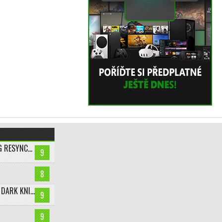
ASSASSIN’S CREED BLACK FLAG RESYNCED
9
8
LEGO BATMAN: LEGACY OF THE DARK KNIGHT
9
9