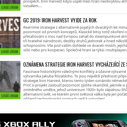
prospěch. Iron Harvest kdysi uspěl mezi hráči neobvyklou at
vizuálem….
• LUKÁŠ URBAN
GC 2019: IRON HARVEST VYJDE ZA ROK
Real-time strategie z alternativně pojatých dvacátých let minu
pozornost od prvních konceptů. Klasické bitvy totiž okoření
přetahování o moc nad Evropou zahalí do steampunkové atmo
tři hratelné národnosti, desítky druhů jednotek a hned několi
schopnostmi. Vše pod vaším dohlede ve dvaceti misích, jejic
sólo nebo pro kooperaci. Společné hraní se týká i multiplayer
• LUKÁŠ URBAN
OZNÁMENA STRATEGIE IRON HARVEST VYCHÁZEJÍCÍ ZE
Fascinace historickými válečnými konflikty a úžasné výtvarné
výtvarníka Jakuba Różalskiho. To jsou největší přednosti přip
strategie Iron Harvest, kterou tento týden oznámilo německ
Proč si projekt zaslouží pozornost zjistíte okamžitě, jakmile s
zmíněného umělce, jehož univerzum 1920+ bylo zápalnou šňůr
alternativní svět, ve kterém první světová válka byla jen počá
 • LUKÁŠ URBAN
přičemž technologický rozmach vedl k vytvoření…