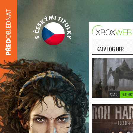
KATALOG HER
0
6.8.202