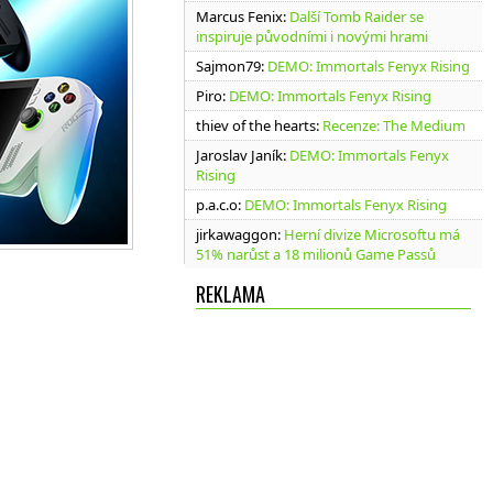
Marcus Fenix
:
Další Tomb Raider se
inspiruje původními i novými hrami
Sajmon79
:
DEMO: Immortals Fenyx Rising
Piro
:
DEMO: Immortals Fenyx Rising
thiev of the hearts
:
Recenze: The Medium
Jaroslav Janík
:
DEMO: Immortals Fenyx
Rising
p.a.c.o
:
DEMO: Immortals Fenyx Rising
jirkawaggon
:
Herní divize Microsoftu má
51% narůst a 18 milionů Game Passů
REKLAMA