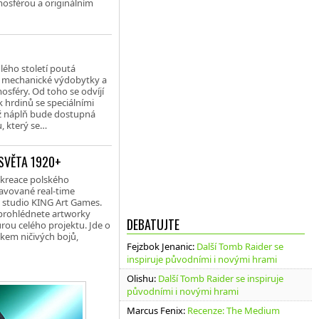
mosférou a originálním
lého století poutá
 o mechanické výdobytky a
sféry. Od toho se odvíjí
k hrdinů se speciálními
hž náplň bude dostupná
u, který se…
 SVĚTA 1920+
 kreace polského
ravované real-time
é studio KING Art Games.
i prohlédnete artworky
DEBATUJTE
ou celého projektu. Jde o
tkem ničivých bojů,
Fejzbok Jenanic
:
Další Tomb Raider se
inspiruje původními i novými hrami
Olishu
:
Další Tomb Raider se inspiruje
původními i novými hrami
Marcus Fenix
:
Recenze: The Medium