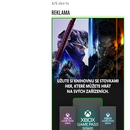
X/S
xko tv
REKLAMA