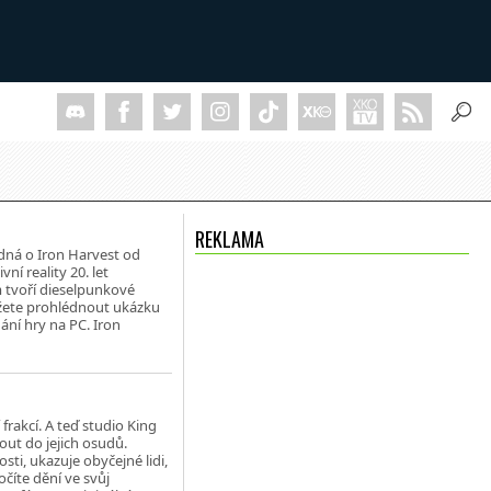
REKLAMA
edná o Iron Harvest od
í reality 20. let
m tvoří dieselpunkové
můžete prohlédnout ukázku
ání hry na PC. Iron
frakcí. A teď studio King
ut do jejich osudů.
ti, ukazuje obyčejné lidi,
očíte dění ve svůj