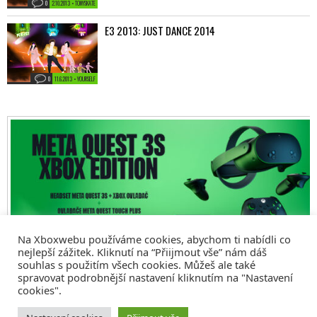
0
2.10.2013 • TONYSKATE
E3 2013: JUST DANCE 2014
0
11.6.2013 • YOURSELF
Na Xboxwebu používáme cookies, abychom ti nabídli co
nejlepší zážitek. Kliknutí na “Přiijmout vše” nám dáš
souhlas s použitím všech cookies. Můžeš ale také
spravovat podrobnější nastavení kliknutím na "Nastavení
cookies".
© 2008 - 2026
COMM4U S. R. O.
, VŠECHNA PRÁVA VYHRAZENA