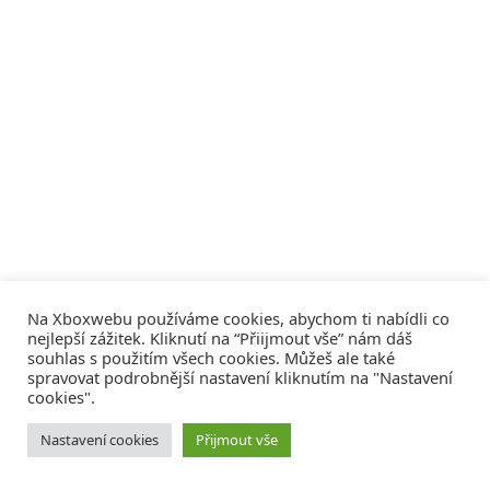
Na Xboxwebu používáme cookies, abychom ti nabídli co
nejlepší zážitek. Kliknutí na “Přiijmout vše” nám dáš
souhlas s použitím všech cookies. Můžeš ale také
spravovat podrobnější nastavení kliknutím na "Nastavení
cookies".
© 2008 - 2026
COMM4U S. R. O.
, VŠECHNA PRÁVA VYHRAZENA
Nastavení cookies
Přijmout vše
Tvorba webů a sociální služby
Reklama – Inzerce –
Xboxweb
Xbox One – Seznamte se!