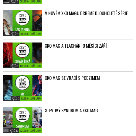
3
30.9.2019 • LUKÁŠ URBAN
V NOVÉM XKO MAGU DRBEME DLOUHOLETÉ SÉRIE
4
16.9.2019 • LUKÁŠ URBAN
XKO MAG A TLACHÁNÍ O MĚSÍCI ZÁŘÍ
1
12.9.2019 • LUKÁŠ URBAN
XKO MAG SE VRACÍ S PODZIMEM
3
9.9.2019 • LUKÁŠ URBAN
SLEVOVÝ SYNDROM A XKO MAG
10
22.7.2019 • LUKÁŠ URBAN