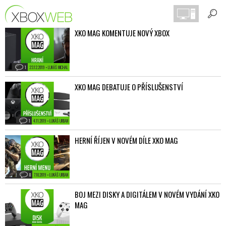
XKO MAG KOMENTUJE NOVÝ XBOX
1
23.12.2019 • LUKÁŠ MICHAL
XKO MAG DEBATUJE O PŘÍSLUŠENSTVÍ
1
4.11.2019 • LUKÁŠ URBAN
HERNÍ ŘÍJEN V NOVÉM DÍLE XKO MAG
0
7.10.2019 • LUKÁŠ URBAN
BOJ MEZI DISKY A DIGITÁLEM V NOVÉM VYDÁNÍ XKO
MAG