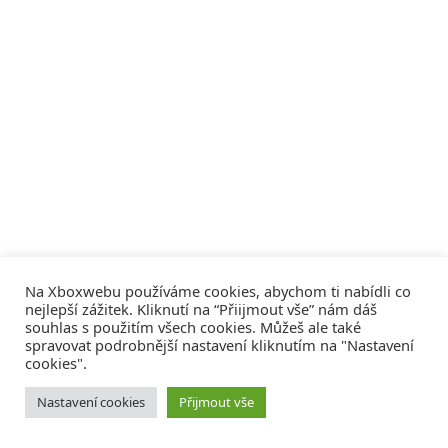
Na Xboxwebu používáme cookies, abychom ti nabídli co
nejlepší zážitek. Kliknutí na “Přiijmout vše” nám dáš
souhlas s použitím všech cookies. Můžeš ale také
spravovat podrobnější nastavení kliknutím na "Nastavení
cookies".
© 2008 - 2026
COMM4U S. R. O.
, VŠECHNA PRÁVA VYHRAZENA
Nastavení cookies
Přijmout vše
Tvorba webů a sociální služby
Reklama – Inzerce –
Xboxweb
Xbox One – Seznamte se!