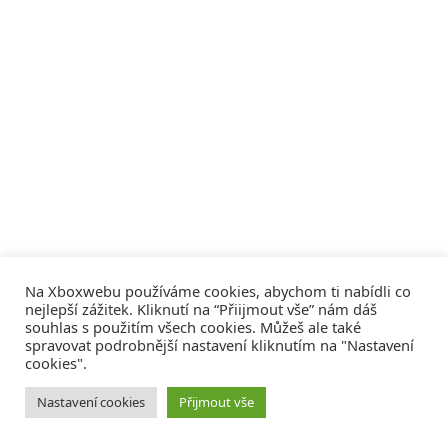
Na Xboxwebu používáme cookies, abychom ti nabídli co
nejlepší zážitek. Kliknutí na “Přiijmout vše” nám dáš
souhlas s použitím všech cookies. Můžeš ale také
spravovat podrobnější nastavení kliknutím na "Nastavení
cookies".
© 2008 - 2026
COMM4U S. R. O.
, VŠECHNA PRÁVA VYHRAZENA
Nastavení cookies
Přijmout vše
Tvorba webů a sociální služby
Reklama – Inzerce –
Xboxweb
Xbox One – Seznamte se!