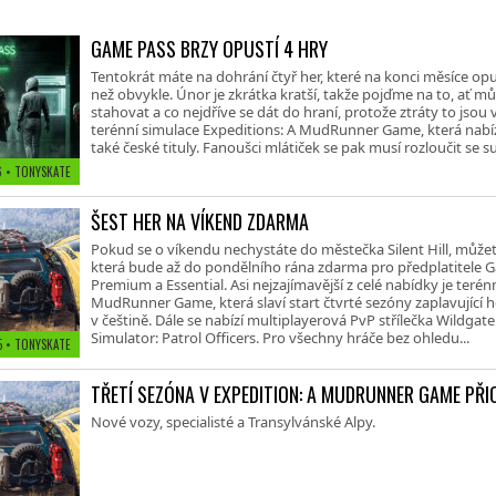
GAME PASS BRZY OPUSTÍ 4 HRY
Tentokrát máte na dohrání čtyř her, které na konci měsíce o
než obvykle. Únor je zkrátka kratší, takže pojďme na to, ať 
stahovat a co nejdříve se dát do hraní, protože ztráty to jsou
terénní simulace Expeditions: A MudRunner Game, která nabízí
také české tituly. Fanoušci mlátiček se pak musí rozloučit se su
26
• TONYSKATE
ŠEST HER NA VÍKEND ZDARMA
Pokud se o víkendu nechystáte do městečka Silent Hill, můžet
která bude až do pondělního rána zdarma pro předplatitele 
Premium a Essential. Asi nejzajímavější z celé nabídky je terén
MudRunner Game, která slaví start čtvrté sezóny zaplavující ho
v češtině. Dále se nabízí multiplayerová PvP střílečka Wildgate č
Simulator: Patrol Officers. Pro všechny hráče bez ohledu...
25
• TONYSKATE
TŘETÍ SEZÓNA V EXPEDITION: A MUDRUNNER GAME PŘI
Nové vozy, specialisté a Transylvánské Alpy.