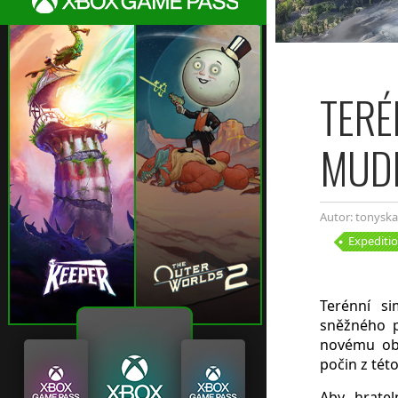
TERÉ
MUD
Autor: tonyska
Expediti
Terénní s
sněžného p
novému obs
počin z tét
Aby hratel