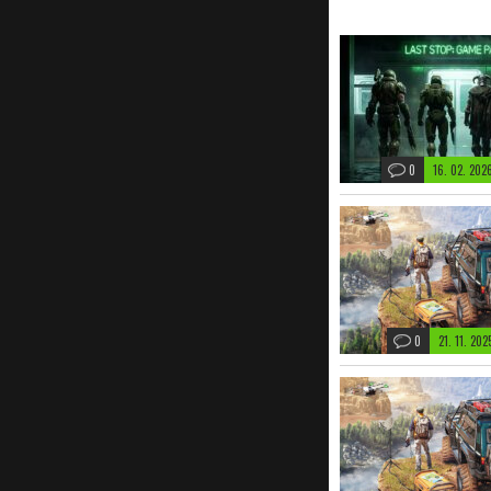
0
16. 02. 20
0
21. 11. 20