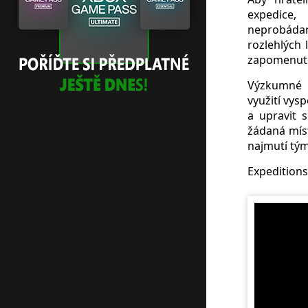
expedice,
neprobádan
rozlehlých 
zapomenuté
Výzkumné m
využití vys
a upravit 
žádaná mís
najmutí tým
Expeditions