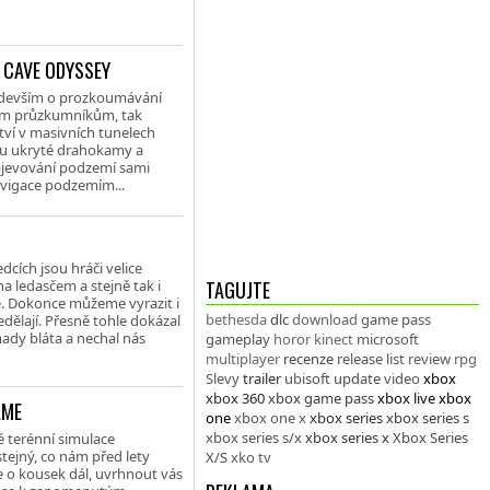
 CAVE ODYSSEY
ředevším o prozkoumávání
cím průzkumníkům, tak
ví v masivních tunelech
ou ukryté drahokamy a
 objevování podzemí sami
avigace podzemím...
cích jsou hráči velice
na ledasčem a stejně tak i
TAGUJTE
é. Dokonce můžeme vyrazit i
bethesda
dlc
download
game pass
dělají. Přesně tohle dokázal
ady bláta a nechal nás
gameplay
horor
kinect
microsoft
multiplayer
recenze
release list
review
rpg
Slevy
trailer
ubisoft
update
video
xbox
xbox 360
xbox game pass
xbox live
xbox
AME
one
xbox one x
xbox series
xbox series s
xbox series s/x
xbox series x
Xbox Series
ké terénní simulace
tejný, co nám před lety
X/S
xko tv
 o kousek dál, uvrhnout vás