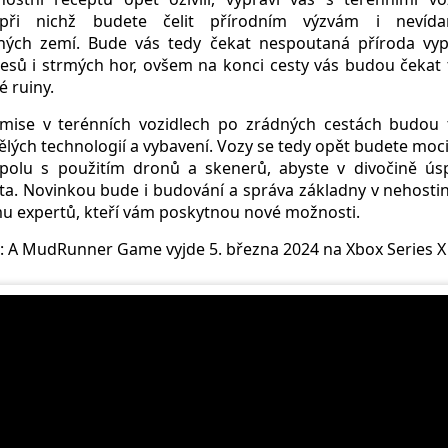
 při nichž budete čelit přírodním výzvám i neví
ých zemí. Bude vás tedy čekat nespoutaná příroda vypr
lesů i strmých hor, ovšem na konci cesty vás budou čekat 
 ruiny.
ise v terénních vozidlech po zrádných cestách budou 
pělých technologií a vybavení. Vozy se tedy opět budete moci
spolu s použitím dronů a skenerů, abyste v divočině ús
ta. Novinkou bude i budování a správa základny v nehosti
u expertů, kteří vám poskytnou nové možnosti.
: A MudRunner Game vyjde 5. března 2024 na Xbox Series X