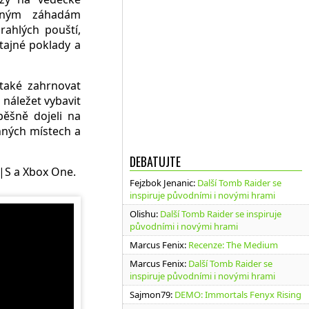
daným záhadám
ahlých pouští,
tajné poklady a
také zahrnovat
 náležet vybavit
pěšně dojeli na
nných místech a
DEBATUJTE
|S a Xbox One.
Fejzbok Jenanic
:
Další Tomb Raider se
inspiruje původními i novými hrami
Olishu
:
Další Tomb Raider se inspiruje
původními i novými hrami
Marcus Fenix
:
Recenze: The Medium
Marcus Fenix
:
Další Tomb Raider se
inspiruje původními i novými hrami
Sajmon79
:
DEMO: Immortals Fenyx Rising