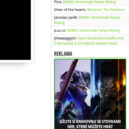
Piro
:
DEMO: Immortals Fenyx Rising
thiev of the hearts
:
Recenze: The Medium
Jaroslav Janík
:
DEMO: Immortals Fenyx
Rising
p.a.c.o
:
DEMO: Immortals Fenyx Rising
jirkawaggon
:
Herní divize Microsoftu má
51% narůst a 18 milionů Game Passů
REKLAMA