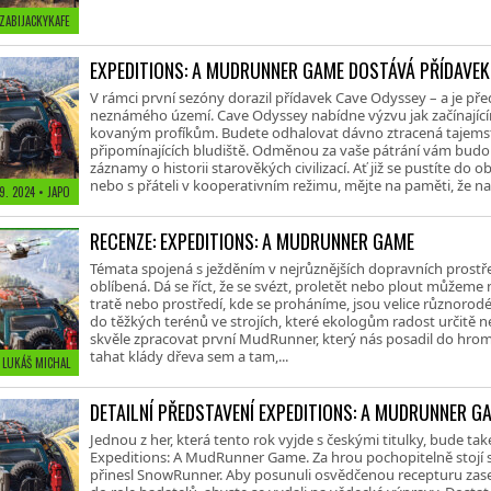
 ZABIJACKYKAFE
EXPEDITIONS: A MUDRUNNER GAME DOSTÁVÁ PŘÍDAVEK
V rámci první sezóny dorazil přídavek Cave Odyssey – a je p
neznámého území. Cave Odyssey nabídne výzvu jak začínají
kovaným profíkům. Budete odhalovat dávno ztracená tajemst
připomínajících bludiště. Odměnou za vaše pátrání vám bud
záznamy o historii starověkých civilizací. Ať již se pustíte do
nebo s přáteli v kooperativním režimu, mějte na paměti, že n
09. 2024
• JAPO
RECENZE: EXPEDITIONS: A MUDRUNNER GAME
Témata spojená s ježděním v nejrůznějších dopravních prostřed
oblíbená. Dá se říct, že se svézt, proletět nebo plout můžeme 
tratě nebo prostředí, kde se proháníme, jsou velice různorod
do těžkých terénů ve strojích, které ekologům radost určitě ne
skvěle zpracovat první MudRunner, který nás posadil do hrom
tahat klády dřeva sem a tam,...
 LUKÁŠ MICHAL
DETAILNÍ PŘEDSTAVENÍ EXPEDITIONS: A MUDRUNNER G
Jednou z her, která tento rok vyjde s českými titulky, bude ta
Expeditions: A MudRunner Game. Za hrou pochopitelně stojí s
přinesl SnowRunner. Aby posunuli osvědčenou recepturu zase