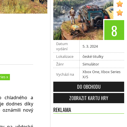
8
Datum
5. 3. 2024
vydání
Lokalizace
české titulky
Žánr
Simulátor
Xbox One
,
Xbox Series
Vychází na
ies x
X/S
DO OBCHODU
o chladného a
ZOBRAZIT KARTU HRY
ije dodnes díky
REKLAMA
 oznámili nový
ozy na vědecké