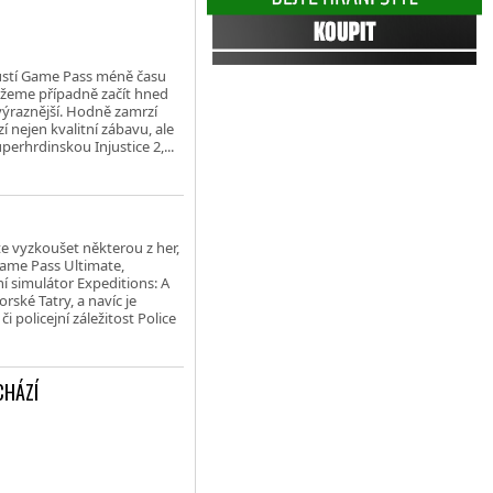
pustí Game Pass méně času
můžeme případně začít hned
 výraznější. Hodně zamrzí
 nejen kvalitní zábavu, ale
perhrdinskou Injustice 2,...
e vyzkoušet některou z her,
Game Pass Ultimate,
ní simulátor Expeditions: A
rské Tatry, a navíc je
i policejní záležitost Police
CHÁZÍ