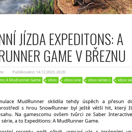
NNÍ JÍZDA EXPEDITONS: A
RUNNER GAME V BŘEZNU
te
Publikováno: 14.12.2023
, 20:20
ons: A Mudrunner Game
xbox
xbox one
xbox series s
xbox ser
imulace MudRunner sklidila tehdy úspěch a přesun d
rostředí s hrou SnowRunner byl ještě větší hit, který ž
ahu. Na gamescomu ovšem tvůrci ze Saber Interactive
o série, a to Expeditions: A MudRunner Game.
nostní receptu opět oživili, vypraví vás s terénními v