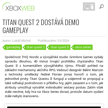
TITAN QUEST 2 DOSTÁVÁ DEMO
GAMEPLAY
Autor: Lukáš Michal
Publikováno: 5.9.2024
gameplay
titan quest 2
titan quest II
xbox series
Společnost THQ Nordic a vývojářské studio Grimlore Games vydaly
opravdu dlouhou, 40 minut trvající prohlídku chystaného Titan
Quest II s komentářem vývojářského týmu. Přináší pohled na
základní mechanismy akčního RPG. Vedoucí designér Bálint Marczin
a technický umělecký ředitel Florian Jonas hovoří o tom, jak
jednotlivé prvky Titan Questu II fungují a vzájemně se propojují a
také odhalují podrobnosti o příběhu hry, jejím zasazení a o tom, jak
atributy umožňují vytvářet individuální sestavy postav. Zatím však
stále nevíme, kdy hra na Xbox Series dorazí, protože datum vydání
stále nebylo stanoveno.