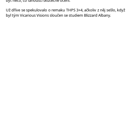
být něco, co fanoušci skutečně ocení.
Už dříve se spekulovalo o remaku THPS 3+4, ačkoliv z něj sešlo, když
byl tým Vicarious Visions sloučen se studiem Blizzard Albany.