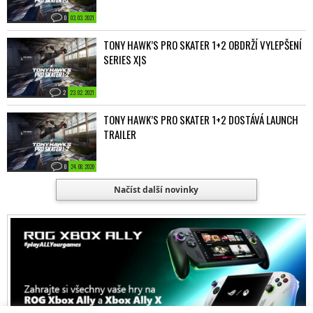
0
03. 03. 2021
TONY HAWK’S PRO SKATER 1+2 OBDRŽÍ VYLEPŠENÍ
SERIES X|S
2
23. 02. 2021
TONY HAWK’S PRO SKATER 1+2 DOSTÁVÁ LAUNCH
TRAILER
0
24. 08. 2020
Načíst další novinky