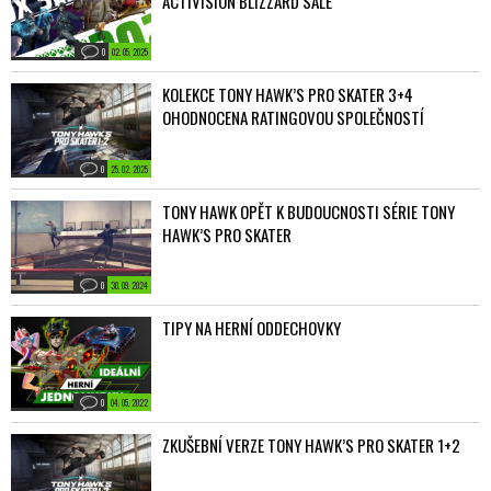
ACTIVISION BLIZZARD SALE
0
02. 05. 2025
KOLEKCE TONY HAWK’S PRO SKATER 3+4
OHODNOCENA RATINGOVOU SPOLEČNOSTÍ
0
25. 02. 2025
TONY HAWK OPĚT K BUDOUCNOSTI SÉRIE TONY
HAWK’S PRO SKATER
0
30. 09. 2024
TIPY NA HERNÍ ODDECHOVKY
0
04. 05. 2022
ZKUŠEBNÍ VERZE TONY HAWK’S PRO SKATER 1+2