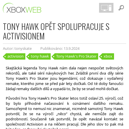
TONY HAWK OPĚT SPOLUPRACUJE S
ACTIVISIONEM
Autor: tonyskate
Publikováno: 13.9.2024
activision
tony hawk
Tony Hawk's Pro Skater
xbox
Skejťácká legenda Tony Hawk nám dala nejen nespočet světových
rekordů, ale také sérií návykových her. Zvláště první dva díly série
Tony Hawk’s Pro Skater jsou legendární, což dokazuje i vydařený
remake, kterého jsme se před pár lety dočkali. Od té doby fanoušci
žádají remaky dalších dílů a vypadá to, že by se snad mohli dočkat.
Původní hra Tony Hawk’s Pro Skater letos totiž oslaví 25. výročí, což
by bylo příhodné načasování k oznámení dalšího remaku.
Samozřejmě to nemusí nic znamenat, nicméně samotný Tony Hawk
potvrdil, že se na výročí „něco“ chystá, ale nemůže zajít do
podrobností. Současně tak potvrdil, že opět navázal kontakt se
společností Activision a na něčem pracují. Dle jeho slov to pak má