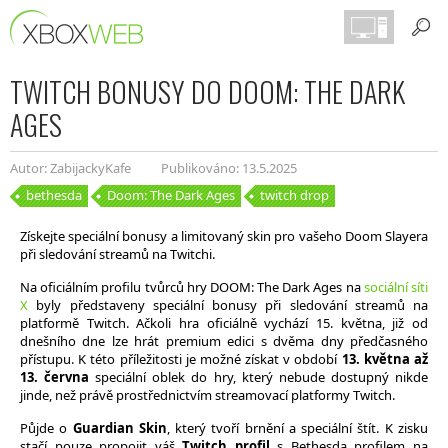
TWITCH BONUSY DO DOOM: THE DARK
AGES
Autor: ZabijackyKafe
Publikováno: 13.5.2025
bethesda
Doom: The Dark Ages
twitch drop
Získejte speciální bonusy a limitovaný skin pro vašeho Doom Slayera
při sledování streamů na Twitchi.
Na oficiálním profilu tvůrců hry DOOM: The Dark Ages na
sociální síti
X
byly představeny speciální bonusy při sledování streamů na
platformě Twitch. Ačkoli hra oficiálně vychází 15. května, již od
dnešního dne lze hrát premium edici s dvěma dny předčasného
přístupu. K této příležitosti je možné získat v období
13. května až
13. června
speciální oblek do hry, který nebude dostupný nikde
jinde, než právě prostřednictvím streamovací platformy Twitch.
Půjde o
Guardian Skin
, který tvoří brnění a speciální štít. K zisku
stačí pouze propojit váš
Twitch profil
s Bethesda profilem na