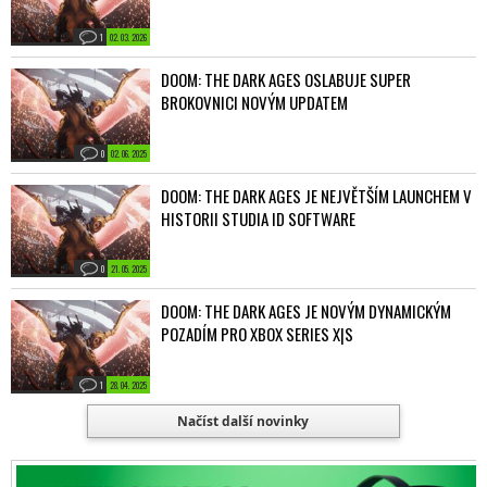
1
02. 03. 2026
DOOM: THE DARK AGES OSLABUJE SUPER
BROKOVNICI NOVÝM UPDATEM
0
02. 06. 2025
DOOM: THE DARK AGES JE NEJVĚTŠÍM LAUNCHEM V
HISTORII STUDIA ID SOFTWARE
0
21. 05. 2025
DOOM: THE DARK AGES JE NOVÝM DYNAMICKÝM
POZADÍM PRO XBOX SERIES X|S
1
28. 04. 2025
Načíst další novinky