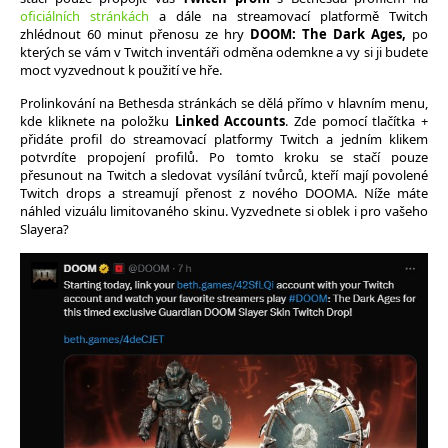
oficiálních stránkách
a dále na streamovací platformě Twitch
zhlédnout 60 minut přenosu ze hry
DOOM: The Dark Ages,
po
kterých se vám v Twitch inventáři odměna odemkne a vy si ji budete
moct vyzvednout k použití ve hře.
Prolinkování na Bethesda stránkách se dělá přímo v hlavním menu,
kde kliknete na položku
Linked Accounts
. Zde pomocí tlačítka +
přidáte profil do streamovací platformy Twitch a jedním klikem
potvrdíte propojení profilů. Po tomto kroku se stačí pouze
přesunout na Twitch a sledovat vysílání tvůrců, kteří mají povolené
Twitch drops a streamují přenost z nového DOOMA. Níže máte
náhled vizuálu limitovaného skinu. Vyzvednete si oblek i pro vašeho
Slayera?