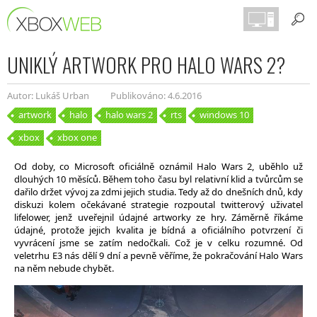
UNIKLÝ ARTWORK PRO HALO WARS 2?
Autor: Lukáš Urban
Publikováno: 4.6.2016
artwork
halo
halo wars 2
rts
windows 10
xbox
xbox one
Od doby, co Microsoft oficiálně oznámil Halo Wars 2, uběhlo už
dlouhých 10 měsíců. Během toho času byl relativní klid a tvůrcům se
dařilo držet vývoj za zdmi jejich studia. Tedy až do dnešních dnů, kdy
diskuzi kolem očekávané strategie rozpoutal twitterový uživatel
lifelower, jenž uveřejnil údajné artworky ze hry. Záměrně říkáme
údajné, protože jejich kvalita je bídná a oficiálního potvrzení či
vyvrácení jsme se zatím nedočkali. Což je v celku rozumné. Od
veletrhu E3 nás dělí 9 dní a pevně věříme, že pokračování Halo Wars
na něm nebude chybět.