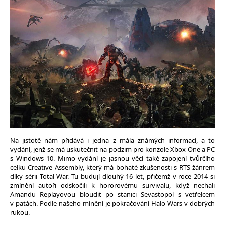
Na jistotě nám přidává i jedna z mála známých informací, a to
vydání, jenž se má uskutečnit na podzim pro konzole Xbox One a PC
s Windows 10. Mimo vydání je jasnou věcí také zapojení tvůrčího
celku Creative Assembly, který má bohaté zkušenosti s RTS žánrem
díky sérii Total War. Tu budují dlouhý 16 let, přičemž v roce 2014 si
zmínění autoři odskočili k hororovému survivalu, když nechali
Amandu Replayovou bloudit po stanici Sevastopol s vetřelcem
v patách. Podle našeho mínění je pokračování Halo Wars v dobrých
rukou.