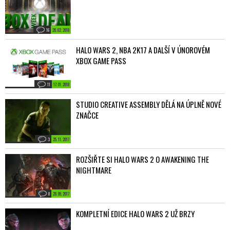
16
20. 02. 2018
HALO WARS 2, NBA 2K17 A DALŠÍ V ÚNOROVÉM
XBOX GAME PASS
11
17. 01. 2018
STUDIO CREATIVE ASSEMBLY DĚLÁ NA ÚPLNĚ NOVÉ
ZNAČCE
3
25. 11. 2017
ROZŠIŘTE SI HALO WARS 2 O AWAKENING THE
NIGHTMARE
0
28. 09. 2017
KOMPLETNÍ EDICE HALO WARS 2 UŽ BRZY