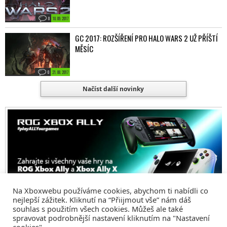
0
18. 09. 2017
GC 2017: ROZŠÍŘENÍ PRO HALO WARS 2 UŽ PŘÍŠTÍ
MĚSÍC
0
21. 08. 2017
Načíst další novinky
Na Xboxwebu používáme cookies, abychom ti nabídli co
nejlepší zážitek. Kliknutí na “Přiijmout vše” nám dáš
souhlas s použitím všech cookies. Můžeš ale také
spravovat podrobnější nastavení kliknutím na "Nastavení