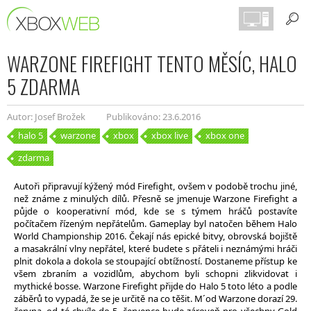
WARZONE FIREFIGHT TENTO MĚSÍC, HALO
5 ZDARMA
Autor: Josef Brožek
Publikováno: 23.6.2016
halo 5
warzone
xbox
xbox live
xbox one
zdarma
Autoři připravují kýžený mód Firefight, ovšem v podobě trochu jiné,
než známe z minulých dílů. Přesně se jmenuje Warzone Firefight a
půjde o kooperativní mód, kde se s týmem hráčů postavíte
počítačem řízeným nepřátelům. Gameplay byl natočen během Halo
World Championship 2016. Čekají nás epické bitvy, obrovská bojiště
a masakrální vlny nepřátel, které budete s přáteli i neznámými hráči
plnit dokola a dokola se stoupající obtížností. Dostaneme přístup ke
všem zbraním a vozidlům, abychom byli schopni zlikvidovat i
mythické bosse. Warzone Firefight přijde do Halo 5 toto léto a podle
záběrů to vypadá, že se je určitě na co těšit. M´od Warzone dorazí 29.