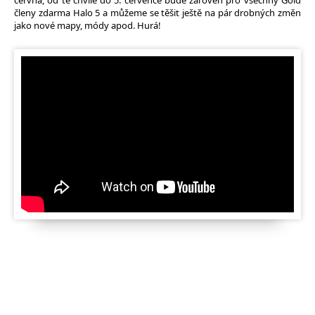
června, od té chvíle do 5. července bude zároveň pro všechny Gold
členy zdarma Halo 5 a můžeme se těšit ještě na pár drobných změn
jako nové mapy, módy apod. Hurá!