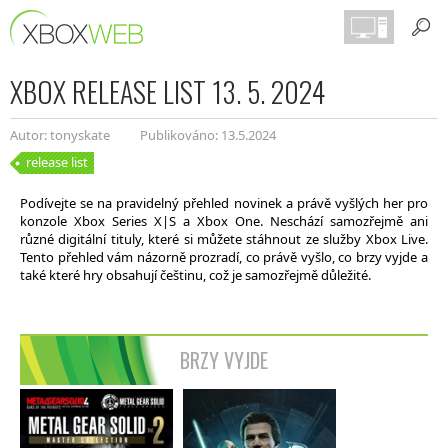
XBOX RELEASE LIST 13. 5. 2024
Autor: tonyskate
Publikováno: 13.5.2024
release list
Podívejte se na pravidelný přehled novinek a právě vyšlých her pro
konzole Xbox Series X|S a Xbox One. Neschází samozřejmě ani
různé digitální tituly, které si můžete stáhnout ze služby Xbox Live.
Tento přehled vám názorně prozradí, co právě vyšlo, co brzy vyjde a
také které hry obsahují češtinu, což je samozřejmě důležité.
BRZY VYJDE