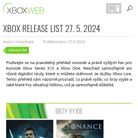
XBOX RELEASE LIST 27. 5. 2024
Autor: tonyskate
Publikováno: 27.5.2024
release list
Podívejte se na pravidelný přehled novinek a právě vyšlých her pro
konzole Xbox Series X|S a Xbox One. Neschází samozřejmě ani
různé digitální tituly, které si můžete stáhnout ze služby Xbox Live.
Tento přehled vám názorně prozradí, co právě vyšlo, co brzy vyjde a
také které hry obsahují češtinu, což je samozřejmě důležité.
BRZY VYJDE