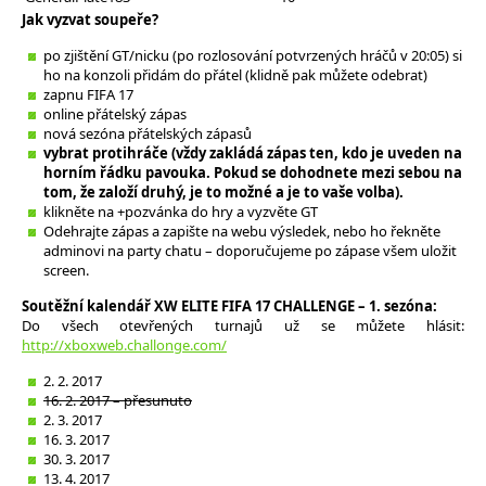
Jak vyzvat soupeře?
po zjištění GT/nicku (po rozlosování potvrzených hráčů v 20:05) si
ho na konzoli přidám do přátel (klidně pak můžete odebrat)
zapnu FIFA 17
online přátelský zápas
nová sezóna přátelských zápasů
vybrat protihráče (vždy zakládá zápas ten, kdo je uveden na
horním řádku pavouka. Pokud se dohodnete mezi sebou na
tom, že založí druhý, je to možné a je to vaše volba).
klikněte na +pozvánka do hry a vyzvěte GT
Odehrajte zápas a zapište na webu výsledek, nebo ho řekněte
adminovi na party chatu – doporučujeme po zápase všem uložit
screen.
Soutěžní kalendář XW ELITE FIFA 17 CHALLENGE – 1. sezóna:
Do všech otevřených turnajů už se můžete hlásit:
http://xboxweb.challonge.com/
2. 2. 2017
16. 2. 2017 – přesunuto
2. 3. 2017
16. 3. 2017
30. 3. 2017
13. 4. 2017