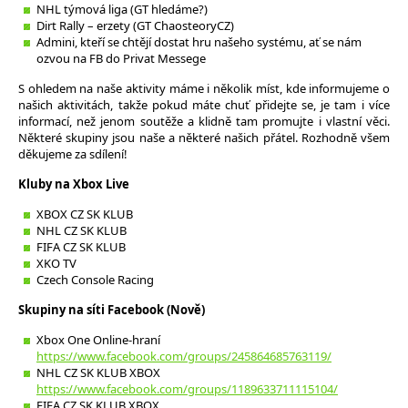
NHL týmová liga (GT hledáme?)
Dirt Rally – erzety (GT ChaosteoryCZ)
Admini, kteří se chtějí dostat hru našeho systému, ať se nám
ozvou na FB do Privat Messege
S ohledem na naše aktivity máme i několik míst, kde informujeme o
našich aktivitách, takže pokud máte chuť přidejte se, je tam i více
informací, než jenom soutěže a klidně tam promujte i vlastní věci.
Některé skupiny jsou naše a některé našich přátel. Rozhodně všem
děkujeme za sdílení!
Kluby na Xbox Live
XBOX CZ SK KLUB
NHL CZ SK KLUB
FIFA CZ SK KLUB
XKO TV
Czech Console Racing
Skupiny na síti Facebook (Nově)
Xbox One Online-hraní
https://www.facebook.com/groups/245864685763119/
NHL CZ SK KLUB XBOX
https://www.facebook.com/groups/1189633711115104/
FIFA CZ SK KLUB XBOX