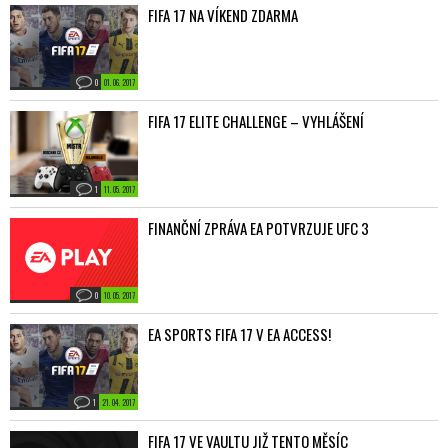
FIFA 17 NA VÍKEND ZDARMA
0
01. 06. 2017
FIFA 17 ELITE CHALLENGE – VYHLÁŠENÍ
1
11. 05. 2017
FINANČNÍ ZPRÁVA EA POTVRZUJE UFC 3
0
10. 05. 2017
EA SPORTS FIFA 17 V EA ACCESS!
1
21. 04. 2017
FIFA 17 VE VAULTU JIŽ TENTO MĚSÍC