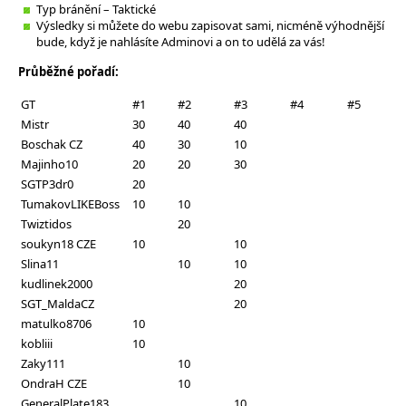
Typ bránění – Taktické
Výsledky si můžete do webu zapisovat sami, nicméně výhodnější
bude, když je nahlásíte Adminovi a on to udělá za vás!
Průběžné pořadí:
GT
#1
#2
#3
#4
#5
Mistr
30
40
40
Boschak CZ
40
30
10
Majinho10
20
20
30
SGTP3dr0
20
TumakovLIKEBoss
10
10
Twiztidos
20
soukyn18 CZE
10
10
Slina11
10
10
kudlinek2000
20
SGT_MaldaCZ
20
matulko8706
10
kobliii
10
Zaky111
10
OndraH CZE
10
GeneralPlate183
10