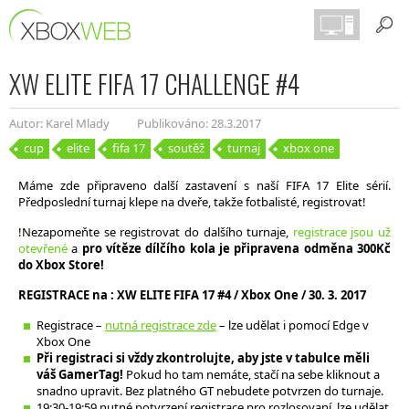
XW ELITE FIFA 17 CHALLENGE #4
Autor: Karel Mlady
Publikováno: 28.3.2017
cup
elite
fifa 17
soutěž
turnaj
xbox one
Máme zde připraveno další zastavení s naší FIFA 17 Elite sérií.
Předposlední turnaj klepe na dveře, takže fotbalisté, registrovat!
!Nezapomeňte se registrovat do dalšího turnaje,
registrace jsou už
otevřené
a
pro vítěze dílčího kola je připravena odměna 300Kč
do Xbox Store!
REGISTRACE na : XW ELITE FIFA 17 #4 / Xbox One / 30. 3. 2017
Registrace –
nutná registrace zde
– lze udělat i pomocí Edge v
Xbox One
Při registraci si vždy zkontrolujte, aby jste v tabulce měli
váš GamerTag!
Pokud ho tam nemáte, stačí na sebe kliknout a
snadno upravit. Bez platného GT nebudete potvrzen do turnaje.
19:30-19:59 nutné potvrzení registrace pro rozlosovaní, lze udělat