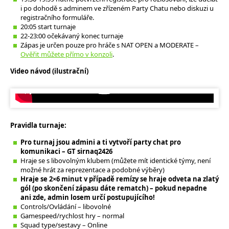
i po dohodě s adminem ve zřízeném Party Chatu nebo diskuzi u
registračního formuláře.
20:05 start turnaje
22-23:00 očekávaný konec turnaje
Zápas je určen pouze pro hráče s NAT OPEN a MODERATE –
Ověřit můžete přímo v konzoli
.
Video návod (ilustrační)
Pravidla turnaje:
Pro turnaj jsou admini a ti vytvoří party chat pro
komunikaci – GT sirnaq2426
Hraje se s libovolným klubem (můžete mít identické týmy, není
možné hrát za reprezentace a podobné výběry)
Hraje se 2×6 minut v případě remízy se hraje odveta na zlatý
gól (po skončení zápasu dáte rematch) – pokud nepadne
ani zde, admin losem určí postupujícího!
Controls/Ovládání – libovolné
Gamespeed/rychlost hry – normal
Squad type/sestavy – Online