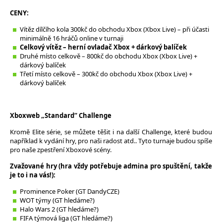
CENY:
Vítěz dílčího kola 300kč do obchodu Xbox (Xbox Live) – při účasti
minimálně 16 hráčů online v turnaji
Celkový vítěz – herní ovladač Xbox + dárkový balíček
Druhé místo celkově – 800kč do obchodu Xbox (Xbox Live) +
dárkový balíček
Třetí místo celkově – 300kč do obchodu Xbox (Xbox Live) +
dárkový balíček
Xboxweb „Standard“ Challenge
Kromě Elite série, se můžete těšit i na další Challenge, které budou
například k vydání hry, pro naši radost atd.. Tyto turnaje budou spíše
pro naše zpestření Xboxové scény.
Zvažované hry (hra vždy potřebuje admina pro spuštění, takže
je to i na vás!):
Prominence Poker (GT DandyCZE)
WOT týmy (GT hledáme?)
Halo Wars 2 (GT hledáme?)
FIFA týmová liga (GT hledáme?)