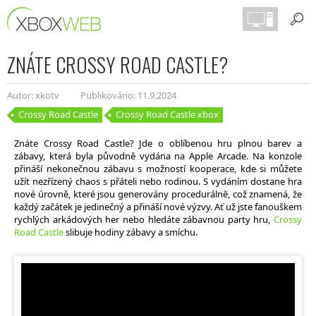
ZNÁTE CROSSY ROAD CASTLE?
Autor: xkotv
Publikováno: 11.9.2024
Crossy Road Castle
Crossy Road Castle xbox
Znáte Crossy Road Castle? Jde o oblíbenou hru plnou barev a
zábavy, která byla původně vydána na Apple Arcade. Na konzole
přináší nekonečnou zábavu s možností kooperace, kde si můžete
užít nezřízený chaos s přáteli nebo rodinou. S vydáním dostane hra
nové úrovně, které jsou generovány procedurálně, což znamená, že
každý začátek je jedinečný a přináší nové výzvy. Ať už jste fanouškem
rychlých arkádových her nebo hledáte zábavnou party hru,
Crossy
Road Castle
slibuje hodiny zábavy a smíchu.