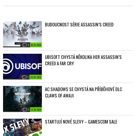
BUDOUCNOST SÉRIE ASSASSIN’S CREED
2
05. 03. 2026
UBISOFT CHYSTÁ NĚKOLIKA HER ASSASSIN’S
CREED A FAR CRY
1
23. 02. 2026
AC SHADOWS SE CHYSTÁ NA PŘÍBĚHOVÉ DLC
CLAWS OF AWAJI
1
12. 09. 2025
STARTUJÍ NOVÉ SLEVY – GAMESCOM SALE