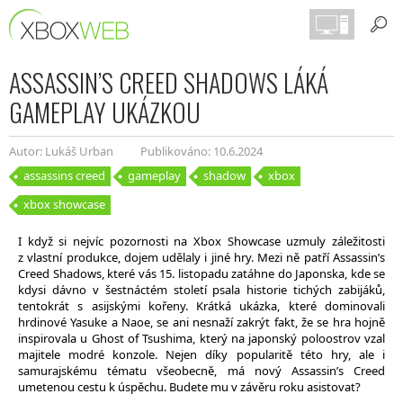
ASSASSIN’S CREED SHADOWS LÁKÁ
GAMEPLAY UKÁZKOU
Autor: Lukáš Urban
Publikováno: 10.6.2024
assassins creed
gameplay
shadow
xbox
xbox showcase
I když si nejvíc pozornosti na Xbox Showcase uzmuly záležitosti
z vlastní produkce, dojem udělaly i jiné hry. Mezi ně patří Assassin’s
Creed Shadows, které vás 15. listopadu zatáhne do Japonska, kde se
kdysi dávno v šestnáctém století psala historie tichých zabijáků,
tentokrát s asijskými kořeny. Krátká ukázka, které dominovali
hrdinové Yasuke a Naoe, se ani nesnaží zakrýt fakt, že se hra hojně
inspirovala u Ghost of Tsushima, který na japonský poloostrov vzal
majitele modré konzole. Nejen díky popularitě této hry, ale i
samurajskému tématu všeobecně, má nový Assassin’s Creed
umetenou cestu k úspěchu. Budete mu v závěru roku asistovat?