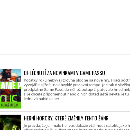
OHLÉDNUTÍ ZA NOVINKAMI V GAME PASSU
Počátky roku nebývají zrovna plodné na nové hry. Hráči poctiv
vývojáři najíždějí na obvyklé pracovní tempo. Jde tak o skvělo
předplatné Game Pass, do něhož putuje či putovalo hned někol
si je chcete připomenout nebo o nich doteď ještě nevíte, je t
lednová nabídka her.
• LUKÁŠ URBAN
HERNÍ HORORY, KTERÉ ZMĚNILY TENTO ŽÁNR
Je pravda, že jen málo her vás dokáže vtáhnout natolik, jako