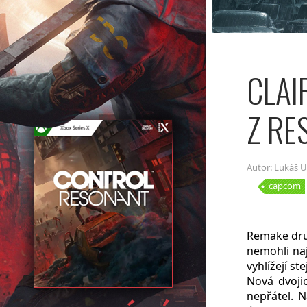
CLAI
Z RE
Autor: Lukáš 
capcom
Remake druh
nemohli naj
vyhlížejí st
Nová dvoji
nepřátel. 