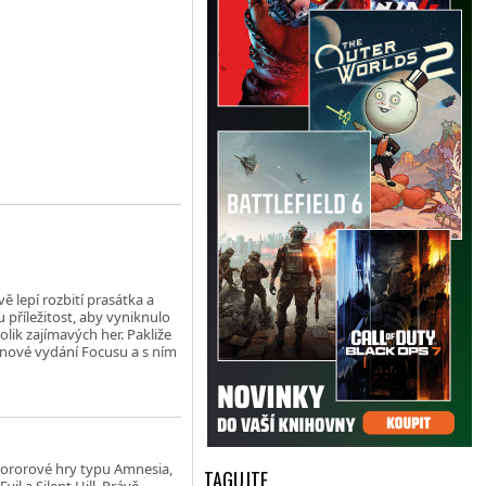
ě lepí rozbití prasátka a
u příležitost, aby vyniknulo
ik zajímavých her. Pakliže
u nové vydání Focusu a s ním
 hororové hry typu Amnesia,
TAGUJTE