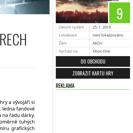
9
Datum vydání
25. 1. 2019
ĚRECH
Lokalizace
není lokalizováno
Žánr
Akční
Vychází na
Xbox One
DO OBCHODU
ZOBRAZIT KARTU HRY
REKLAMA
y a vývojáři si
ec ledna fandové
ou na řadu dárky.
poměrně tuhých
íru grafických