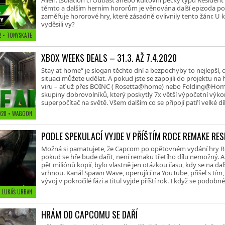
Alien: Isolation či Outlast anebo kultovní pecky typu Resident Ev
těmto a dalším herním hororům je věnována další epizoda po
zaměřuje hororové hry, které zásadně ovlivnily tento žánr. U kt
vyděsili vy?
22
• TONYSKATE
XBOX WEEKS DEALS – 31.3. AŽ 7.4.2020
Stay at home“ je slogan těchto dní a bezpochyby to nejlepší, 
situaci můžete udělat. A pokud jste se zapojili do projektu na
viru – ať už přes BOINC ( Rosetta@home) nebo Folding@Home 
skupiny dobrovolníků, který poskytly 7x větší výpočetní výko
superpočítač na světě. Všem dalším co se připojí patří velké díky
2020
• WAGGON
PODLE SPEKULACÍ VYJDE V PŘÍŠTÍM ROCE REMAKE RESI
Možná si pamatujete, že Capcom po opětovném vydání hry Resi
pokud se hře bude dařit, není remaku třetího dílu nemožný. A 
pět miliónů kopií, bylo vlastně jen otázkou času, kdy se na dalš
vrhnou. Kanál Spawn Wave, operující na YouTube, přišel s tím, 
vývoj v pokročilé fázi a titul vyjde příští rok. I když se podobné.
• LUKÁŠ URBAN
HRÁM OD CAPCOMU SE DAŘÍ