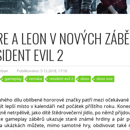
RE A LEON V NOVÝCH ZÁB
SIDENT EVIL 2
Urban
Publikováno: 5.12.2018
, 17:16
gameplay
remake
resident evil 2
xbox
xbox one
ého dílu oblíbené hororové značky patří mezi očekávané hr
ít lepší místo v kalendáři než počátek příštího roku. Kon
ejně netrpělivě, jako dítě štědrovečerní jídlo, po němž přijd
ce gameplay záběrů ukazuje staré známé hrdiny a pár 
Na ukázkách můžete, mimo samotné hry, obdivovat také m