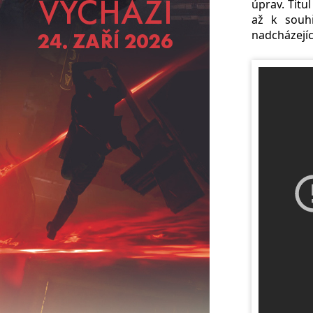
úprav. Titu
až k souhř
nadcházejí