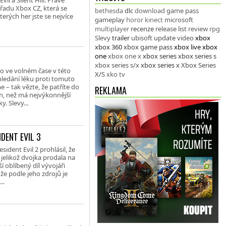
il a Silent Hill. Právě
řadu Xbox CZ, která se
bethesda
dlc
download
game pass
erých her jste se nejvíce
gameplay
horor
kinect
microsoft
multiplayer
recenze
release list
review
rpg
Slevy
trailer
ubisoft
update
video
xbox
xbox 360
xbox game pass
xbox live
xbox
one
xbox one x
xbox series
xbox series s
xbox series s/x
xbox series x
Xbox Series
co ve volném čase v této
X/S
xko tv
 hledání léku proti tomuto
– tak vězte, že patříte do
REKLAMA
n, než má nejvýkonnější
. Slevy...
DENT EVIL 3
dent Evil 2 prohlásil, že
jelikož dvojka prodala na
í oblíbený díl vývojáři
že podle jeho zdrojů je
..