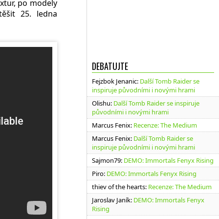
extur, po modely
ěšit 25. ledna
DEBATUJTE
Fejzbok Jenanic
:
Další Tomb Raider se
inspiruje původními i novými hrami
Olishu
:
Další Tomb Raider se inspiruje
původními i novými hrami
Marcus Fenix
:
Recenze: The Medium
Marcus Fenix
:
Další Tomb Raider se
inspiruje původními i novými hrami
Sajmon79
:
DEMO: Immortals Fenyx Rising
Piro
:
DEMO: Immortals Fenyx Rising
thiev of the hearts
:
Recenze: The Medium
Jaroslav Janík
:
DEMO: Immortals Fenyx
Rising