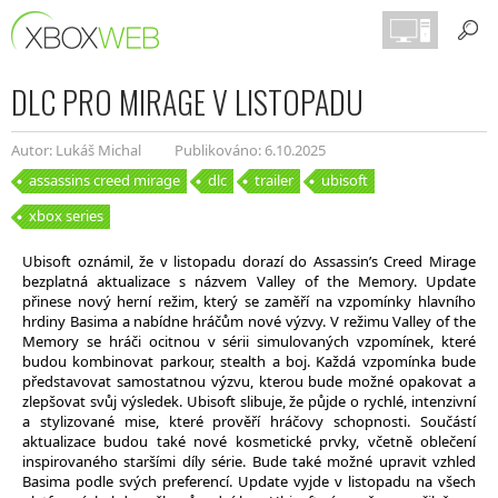
DLC PRO MIRAGE V LISTOPADU
Autor: Lukáš Michal
Publikováno: 6.10.2025
assassins creed mirage
dlc
trailer
ubisoft
xbox series
Ubisoft oznámil, že v listopadu dorazí do Assassin’s Creed Mirage
bezplatná aktualizace s názvem Valley of the Memory. Update
přinese nový herní režim, který se zaměří na vzpomínky hlavního
hrdiny Basima a nabídne hráčům nové výzvy. V režimu Valley of the
Memory se hráči ocitnou v sérii simulovaných vzpomínek, které
budou kombinovat parkour, stealth a boj. Každá vzpomínka bude
představovat samostatnou výzvu, kterou bude možné opakovat a
zlepšovat svůj výsledek. Ubisoft slibuje, že půjde o rychlé, intenzivní
a stylizované mise, které prověří hráčovy schopnosti. Součástí
aktualizace budou také nové kosmetické prvky, včetně oblečení
inspirovaného staršími díly série. Bude také možné upravit vzhled
Basima podle svých preferencí. Update vyjde v listopadu na všech