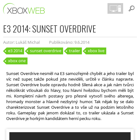
E3 2014: SUNSET OVERDRIVE
Autor: Lukáš Michal
Publikováno: 9.6.2014
e3 2014
sunset overdrive
trailer
xbox live
xbox one
Sunset Overdrive nesměl na E3 samozřejmě chybět a jeho trailer byl
víc než super, takže pokud jste neviděli, určitě v článku napravte.
Sunset Overdrive bude opravdu hodně šílená akce a jak nám tvůrci
několikrát vtloukali do hlavy, tou hlavní hvězdou bychom měli být
mi. Kompletní návrh postavy pro přesné vytvoří svého alterega,
hromady monster a hlavně nezbytný humor. Tak nějak by se dalo
charekterizovat Sunset Overdrive a to vše už na podzim letošního
roku. Gameplay pak jenom dokázal to, co trailer ukázala a Sunset
Overdrive je horkým kandidátem herní pecku roku.