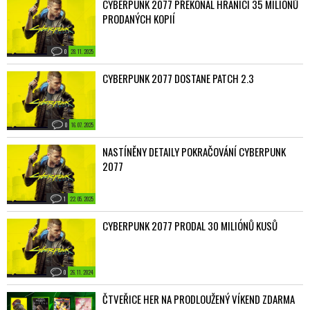
CYBERPUNK 2077 PŘEKONAL HRANICI 35 MILIONŮ
PRODANÝCH KOPIÍ
0
28. 11. 2025
CYBERPUNK 2077 DOSTANE PATCH 2.3
0
16. 07. 2025
NASTÍNĚNY DETAILY POKRAČOVÁNÍ CYBERPUNK
2077
1
22. 05. 2025
CYBERPUNK 2077 PRODAL 30 MILIÓNŮ KUSŮ
0
26. 11. 2024
ČTVEŘICE HER NA PRODLOUŽENÝ VÍKEND ZDARMA