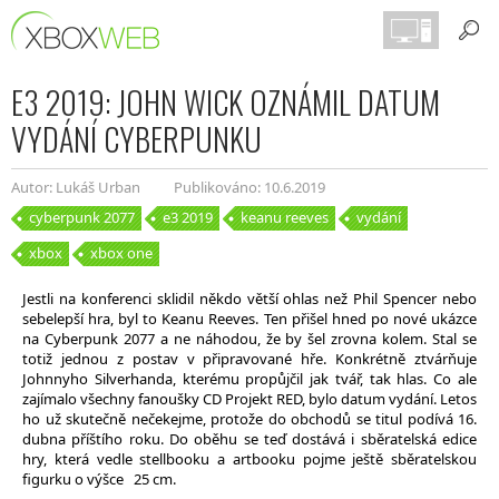
E3 2019: JOHN WICK OZNÁMIL DATUM
VYDÁNÍ CYBERPUNKU
Autor: Lukáš Urban
Publikováno: 10.6.2019
cyberpunk 2077
e3 2019
keanu reeves
vydání
xbox
xbox one
Jestli na konferenci sklidil někdo větší ohlas než Phil Spencer nebo
sebelepší hra, byl to Keanu Reeves. Ten přišel hned po nové ukázce
na Cyberpunk 2077 a ne náhodou, že by šel zrovna kolem. Stal se
totiž jednou z postav v připravované hře. Konkrétně ztvárňuje
Johnnyho Silverhanda, kterému propůjčil jak tvář, tak hlas. Co ale
zajímalo všechny fanoušky CD Projekt RED, bylo datum vydání. Letos
ho už skutečně nečekejme, protože do obchodů se titul podívá 16.
dubna příštího roku. Do oběhu se teď dostává i sběratelská edice
hry, která vedle stellbooku a artbooku pojme ještě sběratelskou
figurku o výšce 25 cm.