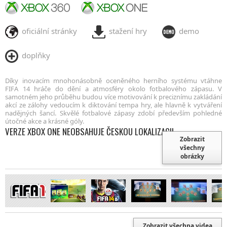
oficiální stránky
stažení hry
demo
doplňky
Díky inovacím mnohonásobně oceněného herního systému vtáhne
FIFA 14 hráče do dění a atmosféry okolo fotbalového zápasu. V
samotném jeho průběhu budou více motivování k preciznímu zakládání
akcí ze zálohy vedoucím k diktování tempa hry, ale hlavně k vytváření
nadějných šancí. Skvělé fotbalové zápasy zdobí především pohledné
útočné akce a krásné góly.
VERZE XBOX ONE NEOBSAHUJE ČESKOU LOKALIZACI!
Zobrazit
všechny
obrázky
Zobrazit všechna videa