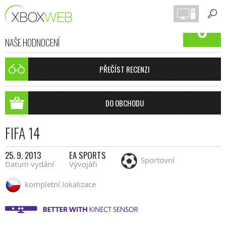
8
NAŠE HODNOCENÍ
PŘEČÍST RECENZI
DO OBCHODU
FIFA 14
25. 9. 2013
EA SPORTS
Sportovní
Datum vydání
Vývojáři
kompletní lokalizace