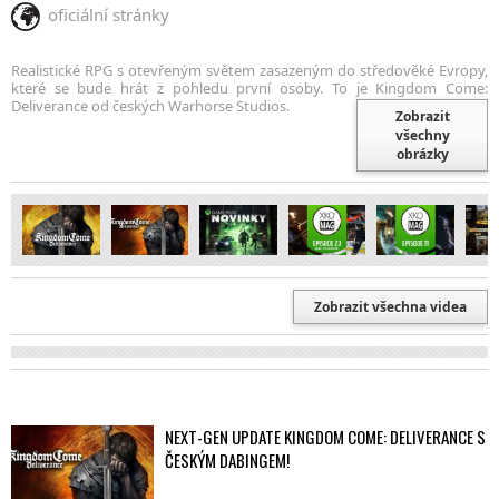
oficiální stránky
Realistické RPG s otevřeným světem zasazeným do středověké Evropy,
které se bude hrát z pohledu první osoby. To je Kingdom Come:
Deliverance od českých Warhorse Studios.
Zobrazit
všechny
obrázky
Zobrazit všechna videa
NEXT-GEN UPDATE KINGDOM COME: DELIVERANCE S
ČESKÝM DABINGEM!