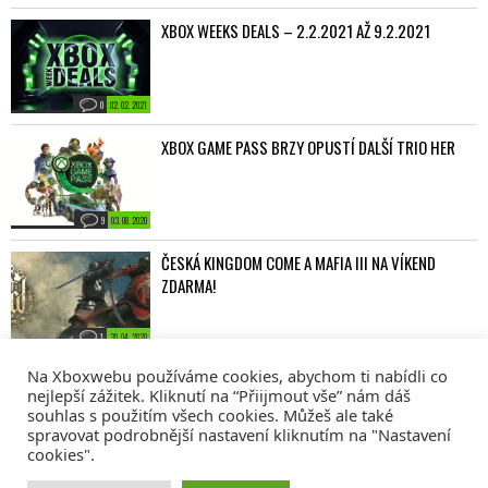
XBOX WEEKS DEALS – 2.2.2021 AŽ 9.2.2021
0
02. 02. 2021
XBOX GAME PASS BRZY OPUSTÍ DALŠÍ TRIO HER
9
03. 08. 2020
ČESKÁ KINGDOM COME A MAFIA III NA VÍKEND
ZDARMA!
1
30. 04. 2020
Načíst další novinky
Na Xboxwebu používáme cookies, abychom ti nabídli co
nejlepší zážitek. Kliknutí na “Přiijmout vše” nám dáš
souhlas s použitím všech cookies. Můžeš ale také
spravovat podrobnější nastavení kliknutím na "Nastavení
cookies".
© 2008 - 2026
COMM4U S. R. O.
, VŠECHNA PRÁVA VYHRAZENA