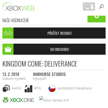
8
NAŠE HODNOCENÍ
PŘEČÍST RECENZI
DO OBCHODU
KINGDOM COME: DELIVERANCE
13. 2. 2018
WARHORSE STUDIOS
Datum vydání
Vývojáři
Akční
RPG
kompletní lokalizace