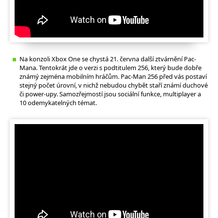
Na konzoli Xbox One se chystá 21. června další ztvárnění Pac-
Mana. Tentokrát jde o verzi s podtitulem 256, který bude dobře
známý zejména mobilním hráčům. Pac-Man 256 před vás postaví
stejný počet úrovní, v nichž nebudou chybět staří známí duchové
či power-upy. Samozřejmostí jsou sociální funkce, multiplayer a
10 odemykatelných témat.