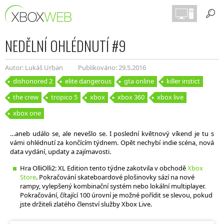
NEDĚLNÍ OHLÉDNUTÍ #9
Autor: Lukáš Urban
Publikováno: 29.5.2016
dishonored 2
elite dangerous
gta online
killer instict
the crew
tropico 5
xbox
xbox 360
xbox live
xbox one
…aneb událo se, ale nevešlo se. I poslední květnový víkend je tu s
vámi ohlédnutí za končícím týdnem. Opět nechybí indie scéna, nová
data vydání, updaty a zajímavosti.
Hra OlliOlli2: XL Edition tento týdne zakotvila v obchodě
Xbox
Store
. Pokračování skateboardové plošinovky sází na nové
rampy, vylepšený kombinační systém nebo lokální multiplayer.
Pokračování, čítající 100 úrovní je možné pořídit se slevou, pokud
jste držiteli zlatého členství služby Xbox Live.