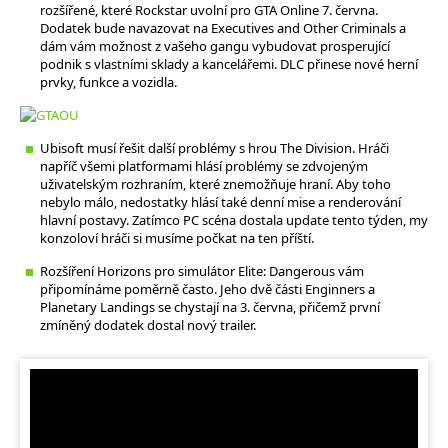
rozšířené, které Rockstar uvolní pro GTA Online 7. června.
Dodatek bude navazovat na Executives and Other Criminals a
dám vám možnost z vašeho gangu vybudovat prosperující
podnik s vlastními sklady a kancelářemi. DLC přinese nové herní
prvky, funkce a vozidla.
Ubisoft musí řešit další problémy s hrou The Division. Hráči
napříč všemi platformami hlásí problémy se zdvojeným
uživatelským rozhraním, které znemožňuje hraní. Aby toho
nebylo málo, nedostatky hlásí také denní mise a renderování
hlavní postavy. Zatímco PC scéna dostala update tento týden, my
konzoloví hráči si musíme počkat na ten příští.
Rozšíření Horizons pro simulátor Elite: Dangerous vám
připomínáme poměrně často. Jeho dvě části Enginners a
Planetary Landings se chystají na 3. června, přičemž první
zmíněný dodatek dostal nový trailer.