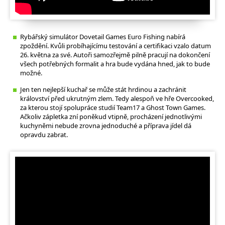
Rybářský simulátor Dovetail Games Euro Fishing nabírá
zpoždění. Kvůli probíhajícímu testování a certifikaci vzalo datum
26. května za své. Autoři samozřejmě pilně pracují na dokončení
všech potřebných formalit a hra bude vydána hned, jak to bude
možné.
Jen ten nejlepší kuchař se může stát hrdinou a zachránit
království před ukrutným zlem. Tedy alespoň ve hře Overcooked,
za kterou stojí spolupráce studií Team17 a Ghost Town Games.
Ačkoliv zápletka zní poněkud vtipně, procházení jednotlivými
kuchyněmi nebude zrovna jednoduché a příprava jídel dá
opravdu zabrat.