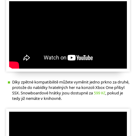
Díky zpětné kompatibilitě můžete vyměnit jedno prkno za druhé,
protože do nabídky hratelných her na konzoli Xbox One přibyl
SSX. Snowboardové hrátky jsou dostupné za
599 Kč
, pokud je
tedy již nemáte v knihovně.