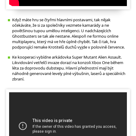
Když máte hru se čtyřmi hlavními postavami, tak nějak
očekáváte, že si za společníky vezmete kamarády a ne
povětšinou tupou umělou inteligenci. U nadcházejících
Ghostbusters se tak ale nestane. Alespoň ne formou online
multiplayeru, který má ve hře úplně chybět. Tak či tak, hra
podporující remake Krotitelů duchů vyjde v polovině července.
Ke kooperaci vybídne arkádovka Super Mutant Alien Assault.
Likvidování vetřelčí invaze dorazí na konzoli Xbox One během
léta za doprovodu dubstepu. Hlavní přednostní mají být
náhodně generované levely plné výbušnin, laserů a speciálních
zbraní.