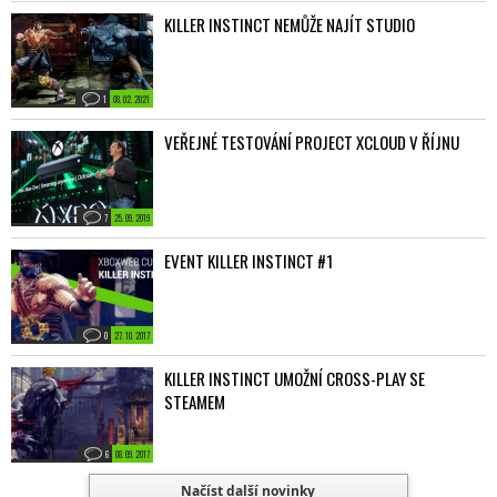
KILLER INSTINCT NEMŮŽE NAJÍT STUDIO
1
08. 02. 2021
VEŘEJNÉ TESTOVÁNÍ PROJECT XCLOUD V ŘÍJNU
7
25. 09. 2019
EVENT KILLER INSTINCT #1
0
27. 10. 2017
KILLER INSTINCT UMOŽNÍ CROSS-PLAY SE
STEAMEM
6
08. 09. 2017
Načíst další novinky