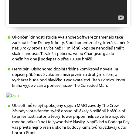
Ukončení činnosti studia Avalanche Software znamenalo také
zaříznutí série Disney Infinity. S odchodem značky, která za méně
než 3 roky prodala více než 11 miliónů kopií se nehodlají smířit
skalní fanoušci. Ti založili petici na webu Change.org a do
dnešního dne ji podepsalo přes 10 000 hráčů.
Herní sérii Dishonored doplní třídílná komiksová novela. Ta
objasní příběhové vakuum mezi prvním a druhým dílem, a
vycházet bude pod hlavičkou vydavatelství Titan Comics. První
kniha vyjde v září a ponese název The Corroded Man.
Ubisoft může být spokojený s jejich MMO závody The Crew.
Závody v otevřeném světě dosud přilákaly 5 miliónů hráčů a při
té příležitosti autoři z Ivory Tower připomněli, že ve hře najdete
mnoho odkazů na Hollywoodské klasiky. Například v Bodega Bay
vás přivítá hejno vran u školní budovy, čímž tvůrci vzdávají úctu
hororu Ptáci.