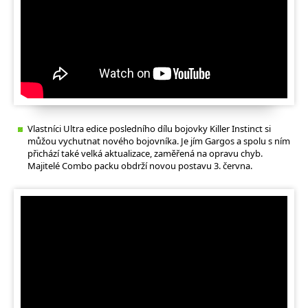
Vlastníci Ultra edice posledního dílu bojovky Killer Instinct si
můžou vychutnat nového bojovníka. Je jím Gargos a spolu s ním
přichází také velká aktualizace, zaměřená na opravu chyb.
Majitelé Combo packu obdrží novou postavu 3. června.