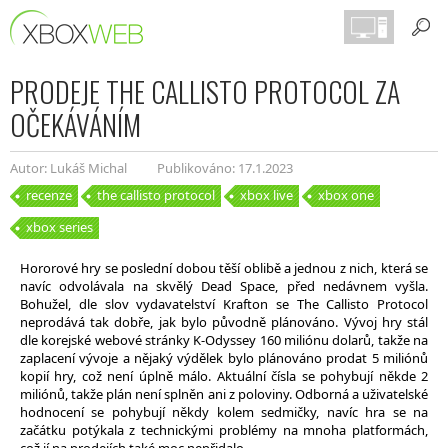
PRODEJE THE CALLISTO PROTOCOL ZA
OČEKÁVÁNÍM
Autor: Lukáš Michal
Publikováno: 17.1.2023
recenze
the callisto protocol
xbox live
xbox one
xbox series
Hororové hry se poslední dobou těší oblibě a jednou z nich, která se
navíc odvolávala na skvělý Dead Space, před nedávnem vyšla.
Bohužel, dle slov vydavatelství Krafton se The Callisto Protocol
neprodává tak dobře, jak bylo původně plánováno. Vývoj hry stál
dle korejské webové stránky K-Odyssey 160 miliónu dolarů, takže na
zaplacení vývoje a nějaký výdělek bylo plánováno prodat 5 miliónů
kopií hry, což není úplně málo. Aktuální čísla se pohybují někde 2
miliónů, takže plán není splněn ani z poloviny. Odborná a uživatelské
hodnocení se pohybují někdy kolem sedmičky, navíc hra se na
začátku potýkala z technickými problémy na mnoha platformách,