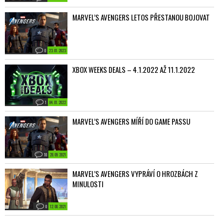
MARVEL’S AVENGERS LETOS PŘESTANOU BOJOVAT
0
23. 01. 2023
XBOX WEEKS DEALS – 4.1.2022 AŽ 11.1.2022
1
04. 01. 2022
MARVEL’S AVENGERS MÍŘÍ DO GAME PASSU
10
28. 09. 2021
MARVEL’S AVENGERS VYPRÁVÍ O HROZBÁCH Z
MINULOSTI
0
12. 08. 2021