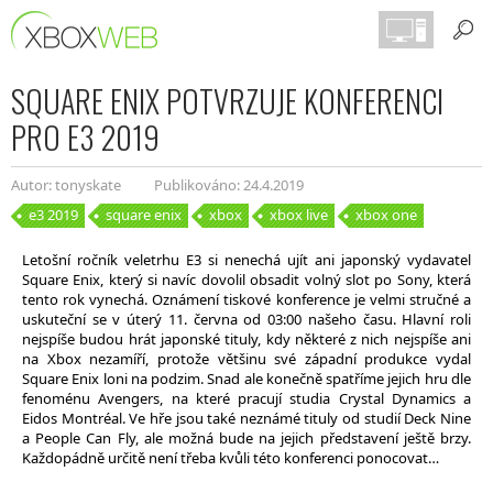
SQUARE ENIX POTVRZUJE KONFERENCI
PRO E3 2019
Autor: tonyskate
Publikováno: 24.4.2019
e3 2019
square enix
xbox
xbox live
xbox one
Letošní ročník veletrhu E3 si nenechá ujít ani japonský vydavatel
Square Enix, který si navíc dovolil obsadit volný slot po Sony, která
tento rok vynechá. Oznámení tiskové konference je velmi stručné a
uskuteční se v úterý 11. června od 03:00 našeho času. Hlavní roli
nejspíše budou hrát japonské tituly, kdy některé z nich nejspíše ani
na Xbox nezamíří, protože většinu své západní produkce vydal
Square Enix loni na podzim. Snad ale konečně spatříme jejich hru dle
fenoménu Avengers, na které pracují studia Crystal Dynamics a
Eidos Montréal. Ve hře jsou také neznámé tituly od studií Deck Nine
a People Can Fly, ale možná bude na jejich představení ještě brzy.
Každopádně určitě není třeba kvůli této konferenci ponocovat…