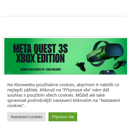
Na Xboxwebu používáme cookies, abychom ti nabídli co
nejlepší zážitek. Kliknutí na “Přiijmout vše” nám dáš
souhlas s použitím všech cookies. Můžeš ale také
spravovat podrobnější nastavení kliknutím na "Nastavení
cookies".
© 2008 - 2026
COMM4U S. R. O.
, VŠECHNA PRÁVA VYHRAZENA
Nastavení cookies
Přijmout vše
Tvorba webů a sociální služby
Reklama – Inzerce –
Xboxweb
Xbox One – Seznamte se!