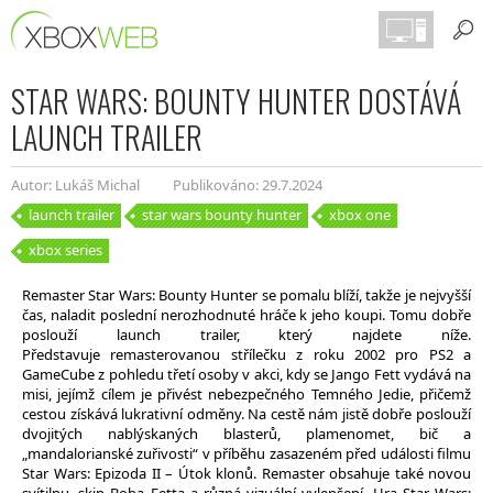
STAR WARS: BOUNTY HUNTER DOSTÁVÁ
LAUNCH TRAILER
Autor: Lukáš Michal
Publikováno: 29.7.2024
launch trailer
star wars bounty hunter
xbox one
xbox series
Remaster Star Wars: Bounty Hunter se pomalu blíží, takže je nejvyšší
čas, naladit poslední nerozhodnuté hráče k jeho koupi. Tomu dobře
poslouží launch trailer, který najdete níže.
Představuje remasterovanou střílečku z roku 2002 pro PS2 a
GameCube z pohledu třetí osoby v akci, kdy se Jango Fett vydává na
misi, jejímž cílem je přivést nebezpečného Temného Jedie, přičemž
cestou získává lukrativní odměny. Na cestě nám jistě dobře poslouží
dvojitých nablýskaných blasterů, plamenomet, bič a
„mandalorianské zuřivosti“ v příběhu zasazeném před události filmu
Star Wars: Epizoda II – Útok klonů. Remaster obsahuje také novou