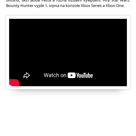
svítilnu, skin Boba Fetta a různá vizuální vylepšení. Hra Star Wars:
Bounty Hunter vyjde 1. srpna na konzole Xbox Series a Xbox One.