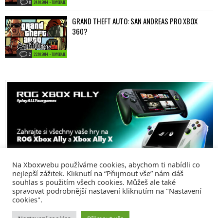
8
24.10.2014 • TONYSKATE
GRAND THEFT AUTO: SAN ANDREAS PRO XBOX
360?
2
22.10.2014 • TONYSKATE
Na Xboxwebu používáme cookies, abychom ti nabídli co
nejlepší zážitek. Kliknutí na “Přiijmout vše” nám dáš
souhlas s použitím všech cookies. Můžeš ale také
spravovat podrobnější nastavení kliknutím na "Nastavení
cookies".
© 2008 - 2026
COMM4U S. R. O.
, VŠECHNA PRÁVA VYHRAZENA