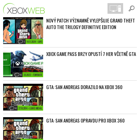
NOVÝ PATCH VÝZNAMNĚ VYLEPŠUJE GRAND THEFT
AUTO THE TRILOGY DEFINITIVE EDITION
1
14.11.2024 • JAPO
XBOX GAME PASS BRZY OPUSTÍ 7 HER VČETNĚ GTA
4
3.5.2022 • TONYSKATE
GTA: SAN ANDREAS DORAZILO NA XBOX 360
4
27.10.2014 • LUKÁŠ MICHAL
GTA: SAN ANDREAS OPRAVDU PRO XBOX 360