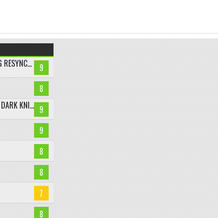
ASSASSIN’S CREED BLACK FLAG RESYNCED
9
8
LEGO BATMAN: LEGACY OF THE DARK KNIGHT
9
9
8
8
7
8