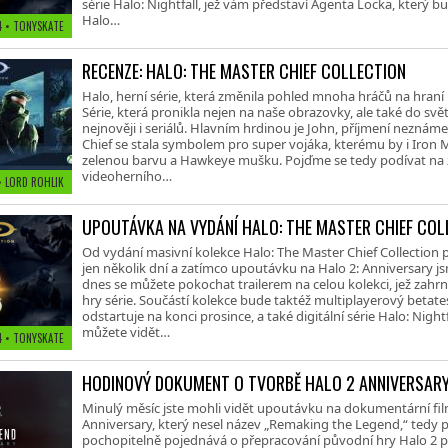
série Halo: Nightfall, jež vám představí Agenta Locka, který bu
Halo…
14 • TONYSKATE
RECENZE: HALO: THE MASTER CHIEF COLLECTION
Halo, herní série, která změnila pohled mnoha hráčů na hraní 
Série, která pronikla nejen na naše obrazovky, ale také do svě
nejnověji i seriálů. Hlavním hrdinou je John, příjmení neznáme
Chief se stala symbolem pro super vojáka, kterému by i Iron 
zelenou barvu a Hawkeye mušku. Pojďme se tedy podívat na ž
videoherního…
 • LORD ROHLIK
UPOUTÁVKA NA VYDÁNÍ HALO: THE MASTER CHIEF COL
Od vydání masivní kolekce Halo: The Master Chief Collection 
jen několik dní a zatímco upoutávku na Halo 2: Anniversary jsm
dnes se můžete pokochat trailerem na celou kolekci, jež zahrn
hry série. Součástí kolekce bude taktéž multiplayerový betate
odstartuje na konci prosince, a také digitální série Halo: Night
můžete vidět…
14 • TONYSKATE
HODINOVÝ DOKUMENT O TVORBĚ HALO 2 ANNIVERSAR
Minulý měsíc jste mohli vidět upoutávku na dokumentární fil
Anniversary, který nesel název „Remaking the Legend,“ tedy 
pochopitelně pojednává o přepracování původní hry Halo 2 pro 