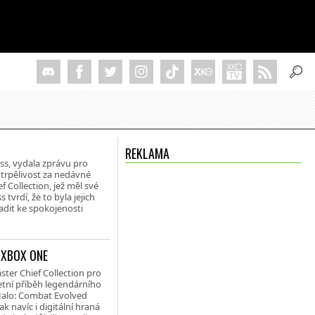
REKLAMA
oss, vydala zprávu pro
a trpělivost za nedávné
f Collection, jež měl své
vrdí, že to byla jejich
ladit ke spokojenosti
 XBOX ONE
ster Chief Collection pro
tní příběh legendárního
 Halo: Combat Evolved
ak navíc i digitální hraná