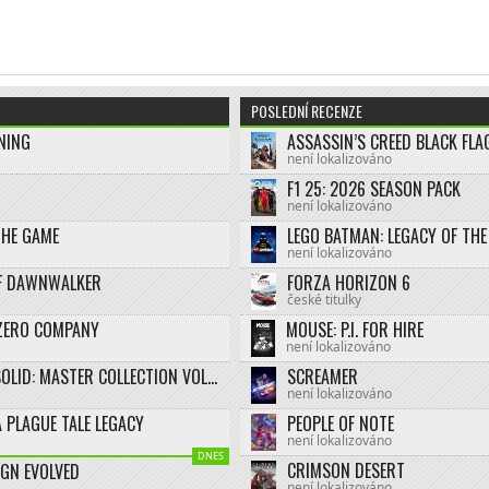
POSLEDNÍ RECENZE
NING
není lokalizováno
F1 25: 2026 SEASON PACK
není lokalizováno
THE GAME
není lokalizováno
F DAWNWALKER
FORZA HORIZON 6
české titulky
ZERO COMPANY
MOUSE: P.I. FOR HIRE
není lokalizováno
METAL GEAR SOLID: MASTER COLLECTION VOL.2
SCREAMER
není lokalizováno
 PLAGUE TALE LEGACY
PEOPLE OF NOTE
není lokalizováno
DNES
CRIMSON DESERT
IGN EVOLVED
není lokalizováno