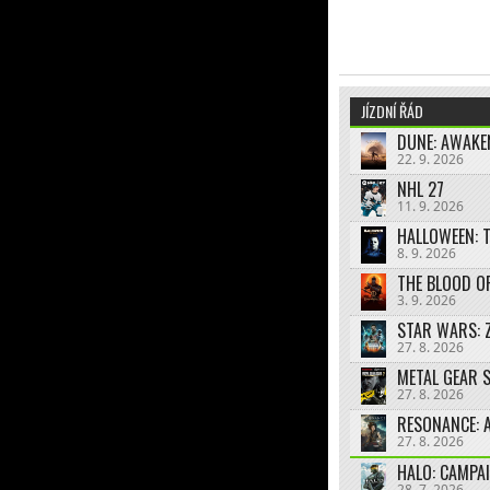
JÍZDNÍ ŘÁD
DUNE: AWAKE
22. 9. 2026
NHL 27
11. 9. 2026
HALLOWEEN: 
8. 9. 2026
THE BLOOD O
3. 9. 2026
STAR WARS: 
27. 8. 2026
27. 8. 2026
RESONANCE: A
27. 8. 2026
HALO: CAMPA
28. 7. 2026