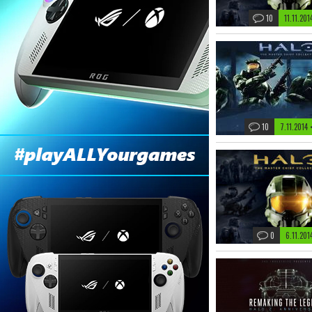
10
11.11.20
10
7.11.2014
0
6.11.20