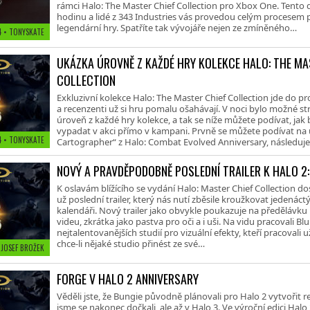
rámci Halo: The Master Chief Collection pro Xbox One. Ten
hodinu a lidé z 343 Industries vás provedou celým procesem 
legendární hry. Spatříte tak vývojáře nejen ze zmíněného…
14 • TONYSKATE
UKÁZKA ÚROVNĚ Z KAŽDÉ HRY KOLEKCE HALO: THE MA
COLLECTION
Exkluzivní kolekce Halo: The Master Chief Collection jde do p
a recenzenti už si hru pomalu ošahávají. V noci bylo možné 
úroveň z každé hry kolekce, a tak se níže můžete podívat, jak
vypadat v akci přímo v kampani. Prvně se můžete podívat na 
4 • TONYSKATE
Cartographer“ z Halo: Combat Evolved Anniversary, následuj
Halo 2: Anniversary,…
NOVÝ A PRAVDĚPODOBNĚ POSLEDNÍ TRAILER K HALO 2
K oslavám blížícího se vydání Halo: Master Chief Collectio
už poslední trailer, který nás nutí zběsile kroužkovat jedenác
kalendáři. Nový trailer jako obvykle poukazuje na předělávku
videu, zkrátka jako pastva pro oči a i uši. Na vidu pracovali Blu
nejtalentovanějších studií pro vizuální efekty, kteří pracovali u
chce-li nějaké studio přinést ze své…
• JOSEF BROŽEK
FORGE V HALO 2 ANNIVERSARY
Věděli jste, že Bungie původně plánovali pro Halo 2 vytvořit
jsme se nakonec dočkali, ale až v Halo 3. Ve výroční edici Halo 