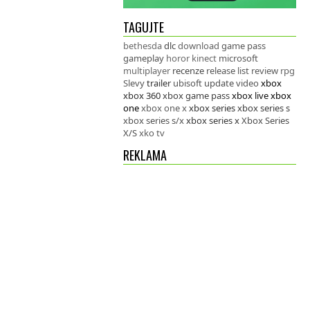
TAGUJTE
bethesda
dlc
download
game pass
gameplay
horor
kinect
microsoft
multiplayer
recenze
release list
review
rpg
Slevy
trailer
ubisoft
update
video
xbox
xbox 360
xbox game pass
xbox live
xbox
one
xbox one x
xbox series
xbox series s
xbox series s/x
xbox series x
Xbox Series
X/S
xko tv
REKLAMA