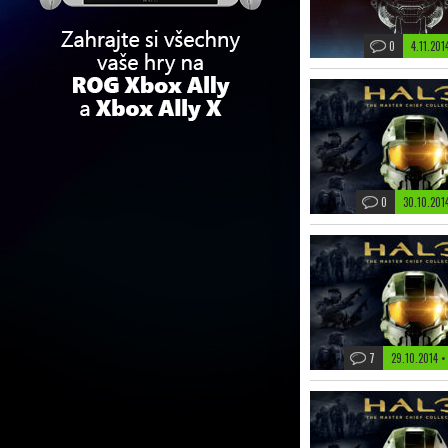
0
4.11.20
0
30.10.201
7
29.10.2014 