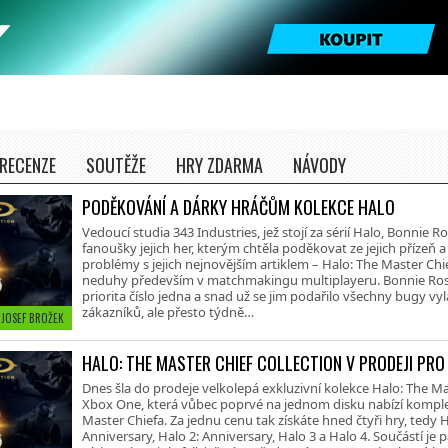
RECENZE
SOUTĚŽE
HRY ZDARMA
NÁVODY
PODĚKOVÁNÍ A DÁRKY HRÁČŮM KOLEKCE HALO
Vedoucí studia 343 Industries, jež stojí za sérií Halo, Bonnie R
fanoušky jejich her, kterým chtěla poděkovat ze jejich přízeň 
problémy s jejich nejnovějším artiklem – Halo: The Master Chie
neduhy především v matchmakingu multiplayeru. Bonnie Ross t
priorita číslo jedna a snad už se jim podařilo všechny bugy vy
zákazníků, ale přesto týdně…
• JOSEF BROŽEK
HALO: THE MASTER CHIEF COLLECTION V PRODEJI PRO
Dnes šla do prodeje velkolepá exkluzivní kolekce Halo: The Ma
Xbox One, která vůbec poprvé na jednom disku nabízí komple
Master Chiefa. Za jednu cenu tak získáte hned čtyři hry, tedy
Anniversary, Halo 2: Anniversary, Halo 3 a Halo 4. Součástí je p