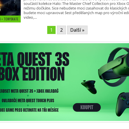
součástí kolekce Halo: The Master Chief Collection pro Xbox
režimu dočkáte. Sice nebudete moci zasahovat do klasických
budete moci upravovat šest předělaných map pro výroční edic
video,…
4 • TONYSKATE
1
2
Další »