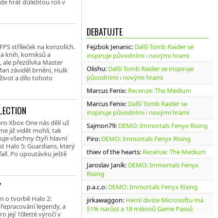
de hrát důležitou roli v
DEBATUJTE
FPS stříleček na konzolích.
Fejzbok Jenanic
:
Další Tomb Raider se
ta knih, komiksů a
inspiruje původními i novými hrami
, ale přezdívka Master
Olishu
:
Další Tomb Raider se inspiruje
Man záviděl brnění, Hulk
původními i novými hrami
ivot a dílo tohoto
Marcus Fenix
:
Recenze: The Medium
Marcus Fenix
:
Další Tomb Raider se
LECTION
inspiruje původními i novými hrami
pro Xbox One nás dělí už
Sajmon79
:
DEMO: Immortals Fenyx Rising
e již vidět mohli, tak
uje všechny čtyři hlavní
Piro
:
DEMO: Immortals Fenyx Rising
st Halo 5: Guardians, který
thiev of the hearts
:
Recenze: The Medium
fall. Po upoutávku ještě
Jaroslav Janík
:
DEMO: Immortals Fenyx
Rising
Y
p.a.c.o
:
DEMO: Immortals Fenyx Rising
m o tvorbě Halo 2:
jirkawaggon
:
Herní divize Microsoftu má
přepracování legendy, a
51% narůst a 18 milionů Game Passů
její 10letté výročí v