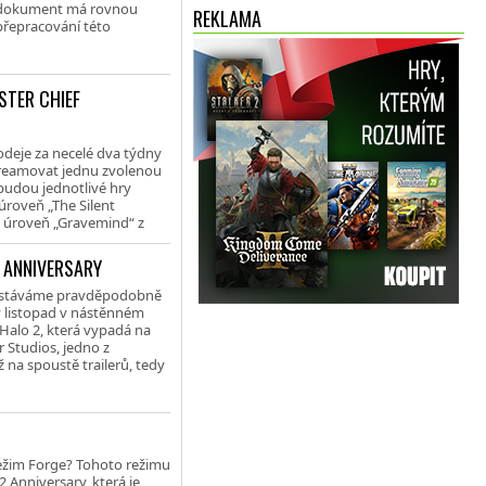
to dokument má rovnou
REKLAMA
přepracování této
STER CHIEF
rodeje za necelé dva týdny
streamovat jednu zvolenou
 budou jednotlivé hry
úroveň „The Silent
e úroveň „Gravemind“ z
: ANNIVERSARY
n dostáváme pravděpodobně
tý listopad v nástěnném
 Halo 2, která vypadá na
r Studios, jedno z
ž na spoustě trailerů, tedy
 režim Forge? Tohoto režimu
2 Anniversary, která je