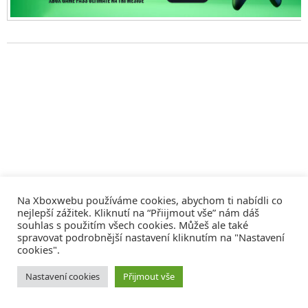
Na Xboxwebu používáme cookies, abychom ti nabídli co
nejlepší zážitek. Kliknutí na “Přiijmout vše” nám dáš
souhlas s použitím všech cookies. Můžeš ale také
spravovat podrobnější nastavení kliknutím na "Nastavení
cookies".
© 2008 - 2026
COMM4U S. R. O.
, VŠECHNA PRÁVA VYHRAZENA
Nastavení cookies
Přijmout vše
Tvorba webů a sociální služby
Reklama – Inzerce –
Xboxweb
Xbox One – Seznamte se!