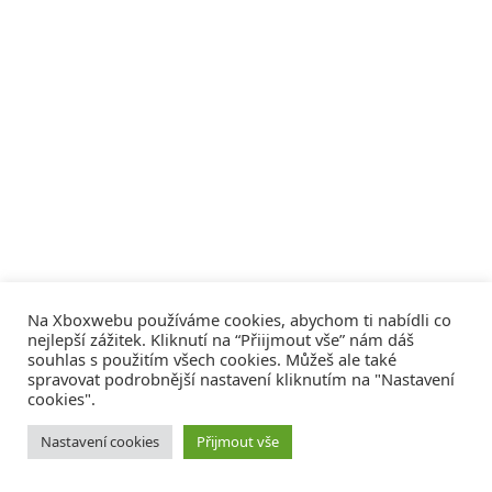
Na Xboxwebu používáme cookies, abychom ti nabídli co
nejlepší zážitek. Kliknutí na “Přiijmout vše” nám dáš
souhlas s použitím všech cookies. Můžeš ale také
spravovat podrobnější nastavení kliknutím na "Nastavení
cookies".
© 2008 - 2026
COMM4U S. R. O.
, VŠECHNA PRÁVA VYHRAZENA
Nastavení cookies
Přijmout vše
Tvorba webů a sociální služby
Reklama – Inzerce –
Xboxweb
Xbox One – Seznamte se!