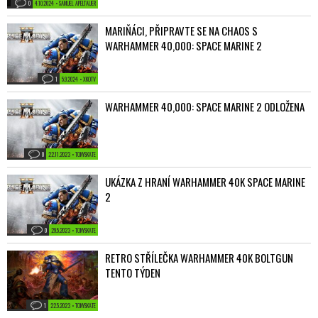
0
4.10.2024 • SAMUEL APELTAUER
MARIŇÁCI, PŘIPRAVTE SE NA CHAOS S
WARHAMMER 40,000: SPACE MARINE 2
1
5.9.2024 • XKOTV
WARHAMMER 40,000: SPACE MARINE 2 ODLOŽENA
0
22.11.2023 • TONYSKATE
UKÁZKA Z HRANÍ WARHAMMER 40K SPACE MARINE
2
0
29.5.2023 • TONYSKATE
RETRO STŘÍLEČKA WARHAMMER 40K BOLTGUN
TENTO TÝDEN
1
22.5.2023 • TONYSKATE