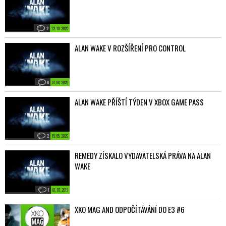
2
12. 10. 2020
ALAN WAKE V ROZŠÍŘENÍ PRO CONTROL
0
07. 08. 2020
ALAN WAKE PŘÍŠTÍ TÝDEN V XBOX GAME PASS
2
15. 05. 2020
REMEDY ZÍSKALO VYDAVATELSKÁ PRÁVA NA ALAN
WAKE
1
01. 07. 2019
XKO MAG AND ODPOČÍTÁVÁNÍ DO E3 #6