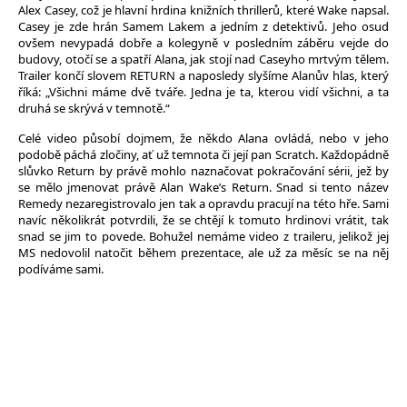
Alex Casey, což je hlavní hrdina knižních thrillerů, které Wake napsal.
Casey je zde hrán Samem Lakem a jedním z detektivů. Jeho osud
ovšem nevypadá dobře a kolegyně v posledním záběru vejde do
budovy, otočí se a spatří Alana, jak stojí nad Caseyho mrtvým tělem.
Trailer končí slovem RETURN a naposledy slyšíme Alanův hlas, který
říká: „Všichni máme dvě tváře. Jedna je ta, kterou vidí všichni, a ta
druhá se skrývá v temnotě.“
Celé video působí dojmem, že někdo Alana ovládá, nebo v jeho
podobě páchá zločiny, ať už temnota či její pan Scratch. Každopádně
slůvko Return by právě mohlo naznačovat pokračování sérii, jež by
se mělo jmenovat právě Alan Wake’s Return. Snad si tento název
Remedy nezaregistrovalo jen tak a opravdu pracují na této hře. Sami
navíc několikrát potvrdili, že se chtějí k tomuto hrdinovi vrátit, tak
snad se jim to povede. Bohužel nemáme video z traileru, jelikož jej
MS nedovolil natočit během prezentace, ale už za měsíc se na něj
podíváme sami.