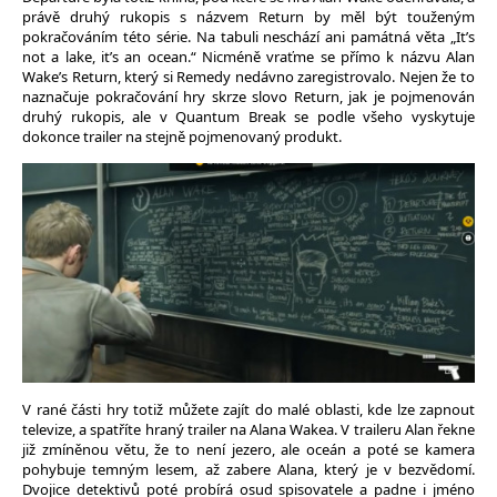
právě druhý rukopis s názvem Return by měl být touženým
pokračováním této série. Na tabuli neschází ani památná věta „It’s
not a lake, it’s an ocean.“ Nicméně vraťme se přímo k názvu Alan
Wake’s Return, který si Remedy nedávno zaregistrovalo. Nejen že to
naznačuje pokračování hry skrze slovo Return, jak je pojmenován
druhý rukopis, ale v Quantum Break se podle všeho vyskytuje
dokonce trailer na stejně pojmenovaný produkt.
V rané části hry totiž můžete zajít do malé oblasti, kde lze zapnout
televize, a spatříte hraný trailer na Alana Wakea. V traileru Alan řekne
již zmíněnou větu, že to není jezero, ale oceán a poté se kamera
pohybuje temným lesem, až zabere Alana, který je v bezvědomí.
Dvojice detektivů poté probírá osud spisovatele a padne i jméno