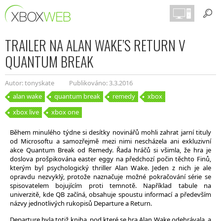
TRAILER NA ALAN WAKE’S RETURN V
QUANTUM BREAK
Autor: tonyskate
Publikováno: 3.3.2016
alan wake
quantum break
remedy
xbox
xbox live
xbox one
Během minulého týdne si desítky novinářů mohli zahrat jarní tituly
od Microsoftu a samozřejmě mezi nimi nescházela ani exkluzivní
akce Quantum Break od Remedy. Řada hráčů si všimla, že hra je
doslova prošpikována easter eggy na předchozí počin těchto Finů,
kterým byl psychologický thriller Alan Wake. Jeden z nich je ale
opravdu nezvyklý, protože naznačuje možné pokračování série se
spisovatelem bojujícím proti temnotě. Například tabule na
univerzitě, kde QB začíná, obsahuje spoustu informací a především
názvy jednotlivých rukopisů Departure a Return.
Departure byla totiž kniha, pod které se hra Alan Wake odehrávala, a