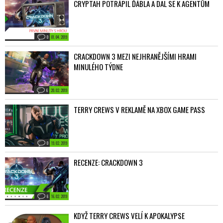
CRYPTAH POTRÁPIL ĎÁBLA A DAL SE K AGENTŮM
0
01. 04. 2019
CRACKDOWN 3 MEZI NEJHRANĚJŠÍMI HRAMI
MINULÉHO TÝDNE
6
20. 02. 2019
TERRY CREWS V REKLAMĚ NA XBOX GAME PASS
0
19. 02. 2019
RECENZE: CRACKDOWN 3
6
16. 02. 2019
KDYŽ TERRY CREWS VELÍ K APOKALYPSE