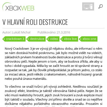
V HLAVNÍ ROLI DESTRUKCE
Autor: Lukáš Michal
Publikováno: 21.3.2016
crackdown 3
destrukce
video
xbox live
xbox one
Nový Crackdown 3 je ve vývoji již nějakou dobu, ale informací o něm
se nám dostává hodně poskrovnu. Jak bylo možné vidět na videích,
základních prvkem hratelnosti bude destrukce a proto jí tvůrci věnují
obrovskou péči. Nejde jenom o tom, aby se budova zřítila, ale aby u
toho i době vypadala. Měla by se začít hroutit ze té správné strany a
rozpadat se tak, jak by člověk předpokládal. Je přitom jedno, co stálo
za iniciací akce, jestli někdo z raketometem, náhodně hozený granát
nebo pouhá únava materiálu.
To všechno se snaží tvůrci při vývoji zohlednit. Nedílnou součástí je
zvukový efekt, kterému je taktéž věnována řádná péče. Nejen že se
věci musí realisticky hroutit, jejich zvuk hroucení a zvuk exploze musí
být taktéž v souladu. Všechny zní přímo skvěle a snad se co nejdříve
dočkáme nějakého pořádného obrazového materiálu. Prozatím si