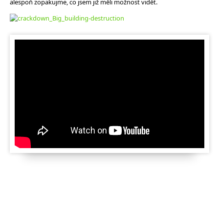
alespoň zopakujme, co jsem již měli možnost vidět.