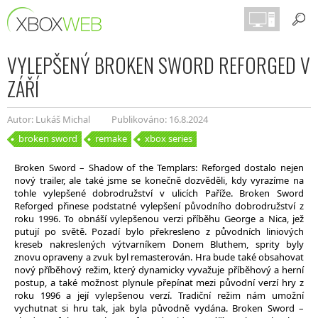
VYLEPŠENÝ BROKEN SWORD REFORGED V
ZÁŘÍ
Autor: Lukáš Michal
Publikováno: 16.8.2024
broken sword
remake
xbox series
Broken Sword – Shadow of the Templars: Reforged dostalo nejen
nový trailer, ale také jsme se konečně dozvěděli, kdy vyrazíme na
tohle vylepšené dobrodružství v ulicích Paříže. Broken Sword
Reforged přinese podstatné vylepšení původního dobrodružství z
roku 1996. To obnáší vylepšenou verzi příběhu George a Nica, jež
putují po světě. Pozadí bylo překresleno z původních liniových
kreseb nakreslených výtvarníkem Donem Bluthem, sprity byly
znovu opraveny a zvuk byl remasterován. Hra bude také obsahovat
nový příběhový režim, který dynamicky vyvažuje příběhový a herní
postup, a také možnost plynule přepínat mezi původní verzí hry z
roku 1996 a její vylepšenou verzí. Tradiční režim nám umožní
vychutnat si hru tak, jak byla původně vydána. Broken Sword –