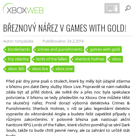
BŘEZNOVÝ NÁŘEZ V GAMES WITH GOLD!
Autor: tonyskate
Publikováno: 24.2.2016
borderlands
crimes and punishments
games with gold
hry zdarma
lords of the fallen
sherlock holmes
xbox
xbox 360
xbox live
xbox one
Před pár dny jsme psali o titulech, které by měly být údajně zdarma
v březnu pro zlaté členy služby Xbox Live. Popravdě se nám nabídka
zdála být až příliš dobrá, ale světě div a přes noc byla spekulace
potvrzena. V březnu se tedy především na Xboxu One můžete těšit
na skutečný nářez. Prvně dorazí výborná detektivka Crimes &
Punishments: Sherlock Holmes, v níž se jako legendární detektiv
vypravíte do viktoriánské Anglie a budete řešit zapeklité případy s
různými zakončeními. V polovině března pak nastoupí akční
hardcore RPG Lords of the Fallen, které všichni poměřují se sérií Dark
Souls, takže to bude chtít pevné nervy, ale za zahrání to určitě stát
bude.