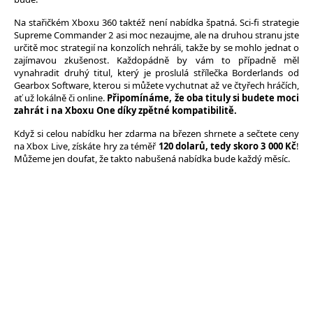
Na stařičkém Xboxu 360 taktéž není nabídka špatná. Sci-fi strategie
Supreme Commander 2 asi moc nezaujme, ale na druhou stranu jste
určitě moc strategií na konzolích nehráli, takže by se mohlo jednat o
zajímavou zkušenost. Každopádně by vám to případně měl
vynahradit druhý titul, který je proslulá střílečka Borderlands od
Gearbox Software, kterou si můžete vychutnat až ve čtyřech hráčích,
ať už lokálně či online.
Připomínáme, že oba tituly si budete moci
zahrát i na Xboxu One díky zpětné kompatibilitě.
Když si celou nabídku her zdarma na březen shrnete a sečtete ceny
na Xbox Live, získáte hry za téměř
120 dolarů, tedy skoro 3 000 Kč
!
Můžeme jen doufat, že takto nabušená nabídka bude každý měsíc.